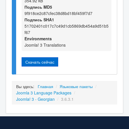
354.92 kB
Подпись MD5
9f918ce2c87cfec38d8bd18bf459f7d7
Подпись SHA1
51702401c017c7c49d1cb5869db454a9d51b5
f67
Environments
Joomla! 3 Translations
Скачать сейчас
Вы здесь:
Главная
/
Языковые пакеты
/
Joomla 3 Language Packages
/
Joomla! 3 - Georgian
/
3.6.3.1