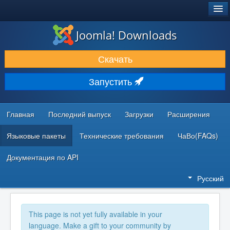
®
JOOMLA!
Joomla! Downloads
ЗАГРУЗКИ И РАСШИРЕНИЯ
Скачать
ДОКУМЕНТАЦИЯ И ОБУЧЕНИЕ
Запустить
СООБЩЕСТВО И ПОДДЕРЖКА
РЕСУРСЫ ДЛЯ РАЗРАБОТЧИКОВ
Главная
Последний выпуск
Загрузки
Расширения
Языковые пакеты
Технические требования
ЧаВо(FAQs)
Документация по API
Русский
This page is not yet fully available in your
language. Make a gift to your community by