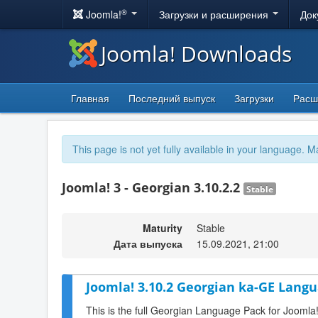
®
Joomla!
Загрузки и расширения
Док
Joomla! Downloads
Главная
Последний выпуск
Загрузки
Расш
This page is not yet fully available in your language. M
Joomla! 3 - Georgian 3.10.2.2
Stable
Maturity
Stable
Дата выпуска
15.09.2021, 21:00
Joomla! 3.10.2 Georgian ka-GE Langu
This is the full Georgian Language Pack for Joomla