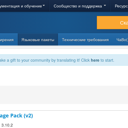
ументация и обучение
Сообщество и поддержка
Ресурс
Ск
ирения
Языковые пакеты
Технические требования
ЧаВо(
ake a gift to your community by translating it! Click
here
to start.
age Pack (v2)
! 3.10.2