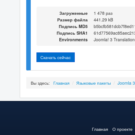
Загруженные
1 478 раз
Размер файла
441.29 kB
Подпись MD5
b5bcfb581dcb7f8ed
Подпись SHA1
61d77569ac85aec21
Environments
Joomla! 3 Translation
Скачать сейчас
Вы здесь:
Главная
/
Языковые пакеты
/
Joomla 
Главная
О проекте