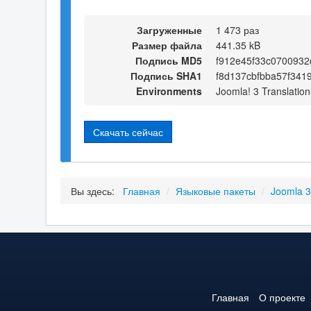
Загруженные
1 473 раз
Размер файла
441.35 kB
Подпись MD5
f912e45f33c070093
Подпись SHA1
f8d137cbfbba57f341
Environments
Joomla! 3 Translation
Скачать сейчас
Вы здесь:
Главная
/
Языковые пакеты
/
Joomla 
Главная
О проекте