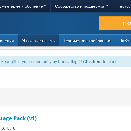
ументация и обучение
Сообщество и поддержка
Ресурс
Ск
ирения
Языковые пакеты
Технические требования
ЧаВо(
ake a gift to your community by translating it! Click
here
to start.
uage Pack (v1)
! 3.10.10