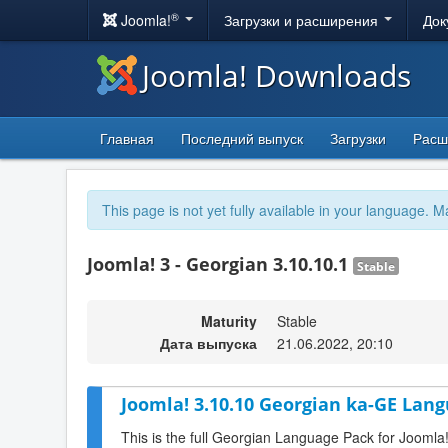
®
Joomla!
Загрузки и расширения
Док
Joomla! Downloads
Главная
Последний выпуск
Загрузки
Расш
This page is not yet fully available in your language. M
Joomla! 3 - Georgian 3.10.10.1
Stable
Maturity
Stable
Дата выпуска
21.06.2022, 20:10
Joomla! 3.10.10 Georgian ka-GE Lang
This is the full Georgian Language Pack for Joomla