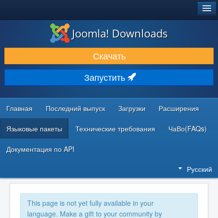
®
JOOMLA!
Joomla! Downloads
ЗАГРУЗКИ И РАСШИРЕНИЯ
Скачать
ДОКУМЕНТАЦИЯ И ОБУЧЕНИЕ
Запустить
СООБЩЕСТВО И ПОДДЕРЖКА
РЕСУРСЫ ДЛЯ РАЗРАБОТЧИКОВ
Главная
Последний выпуск
Загрузки
Расширения
Языковые пакеты
Технические требования
ЧаВо(FAQs)
Документация по API
Русский
This page is not yet fully available in your
language. Make a gift to your community by