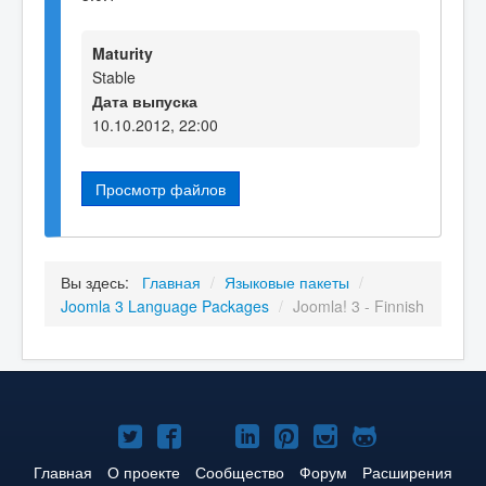
Maturity
Stable
Дата выпуска
10.10.2012, 22:00
Просмотр файлов
Вы здесь:
Главная
/
Языковые пакеты
/
Joomla 3 Language Packages
/
Joomla! 3 - Finnish
Joomla!
Joomla!
Joomla!
Joomla!
Joomla!
Joomla!
Joomla!
в
в
в
в
в
в
на
Главная
О проекте
Сообщество
Форум
Расширения