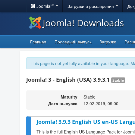
®
Joomla!
Загрузки и расширения
Док
Joomla! Downloads
Главная
Последний выпуск
Загрузки
Расш
This page is not yet fully available in your language. M
Joomla! 3 - English (USA) 3.9.3.1
Stable
Maturity
Stable
Дата выпуска
12.02.2019, 09:00
Joomla! 3.9.3 English US en-US Lang
This is the full English US Language Pack for Jooml