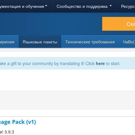
ументация и обучение
Сообщество и поддержка
Ресурс
Ск
ирения
Языковые пакеты
Технические требования
ЧаВо(
ake a gift to your community by translating it! Click
here
to start.
uage Pack (v1)
a! 3.9.3