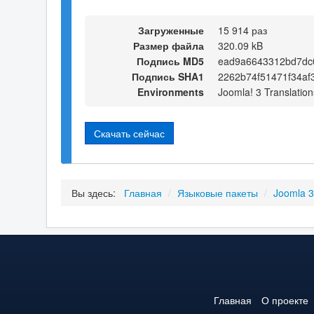
Загруженные
15 914 раз
Размер файла
320.09 kB
Подпись MD5
ead9a6643312bd7dc
Подпись SHA1
2262b74f51471f34a
Environments
Joomla! 3 Translation
Скачать сейчас
Вы здесь:
Главная
/
Языковые пакеты
/
Joomla 
Главная
О проекте