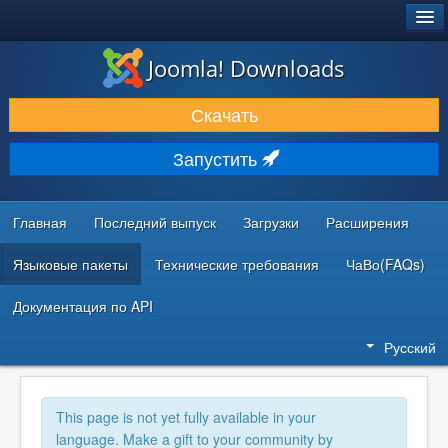
®
JOOMLA!
Joomla! Downloads
ЗАГРУЗКИ И РАСШИРЕНИЯ
Скачать
ДОКУМЕНТАЦИЯ И ОБУЧЕНИЕ
Запустить
СООБЩЕСТВО И ПОДДЕРЖКА
РЕСУРСЫ ДЛЯ РАЗРАБОТЧИКОВ
Главная
Последний выпуск
Загрузки
Расширения
Языковые пакеты
Технические требования
ЧаВо(FAQs)
Документация по API
Русский
This page is not yet fully available in your
language. Make a gift to your community by