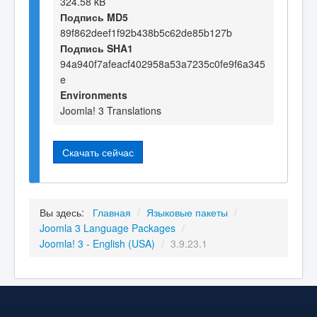
324.58 kB
Подпись MD5
89f862deef1f92b438b5c62de85b127b
Подпись SHA1
94a940f7afeacf402958a53a7235c0fe9f6a345
e
Environments
Joomla! 3 Translations
Скачать сейчас
Вы здесь:
Главная
/
Языковые пакеты
/
Joomla 3 Language Packages
/
Joomla! 3 - English (USA)
/
3.9.23.1