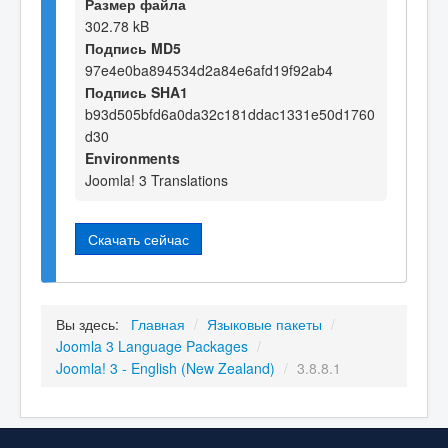
Размер файла
302.78 kB
Подпись MD5
97e4e0ba894534d2a84e6afd19f92ab4
Подпись SHA1
b93d505bfd6a0da32c181ddac1331e50d1760
d30
Environments
Joomla! 3 Translations
Скачать сейчас
Вы здесь:
Главная
/
Языковые пакеты
/
Joomla 3 Language Packages
/
Joomla! 3 - English (New Zealand)
/
3.8.8.1