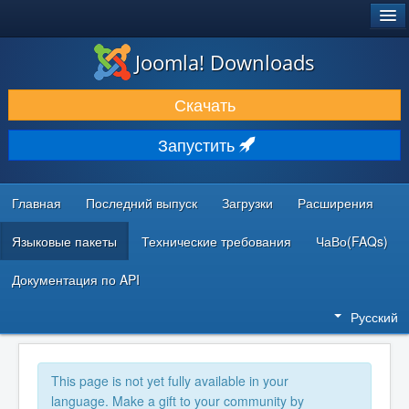
®
JOOMLA!
Joomla! Downloads
ЗАГРУЗКИ И РАСШИРЕНИЯ
Скачать
ДОКУМЕНТАЦИЯ И ОБУЧЕНИЕ
Запустить
СООБЩЕСТВО И ПОДДЕРЖКА
РЕСУРСЫ ДЛЯ РАЗРАБОТЧИКОВ
Главная
Последний выпуск
Загрузки
Расширения
Языковые пакеты
Технические требования
ЧаВо(FAQs)
Документация по API
Русский
This page is not yet fully available in your
language. Make a gift to your community by