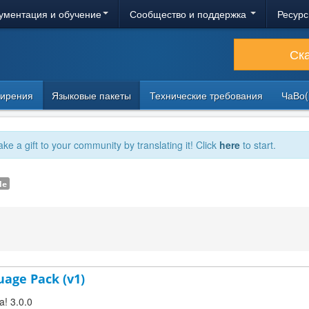
ументация и обучение
Сообщество и поддержка
Ресурс
Ск
ирения
Языковые пакеты
Технические требования
ЧаВо(
ake a gift to your community by translating it! Click
here
to start.
le
uage Pack (v1)
a! 3.0.0