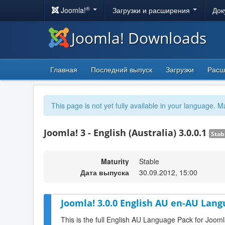
®
Joomla!
Загрузки и расширения
Док
Joomla! Downloads
Главная
Последний выпуск
Загрузки
Расш
This page is not yet fully available in your language. M
Joomla! 3 - English (Australia) 3.0.0.1
Stab
Maturity
Stable
Дата выпуска
30.09.2012, 15:00
Joomla! 3.0.0 English AU en-AU Lang
This is the full English AU Language Pack for Jooml