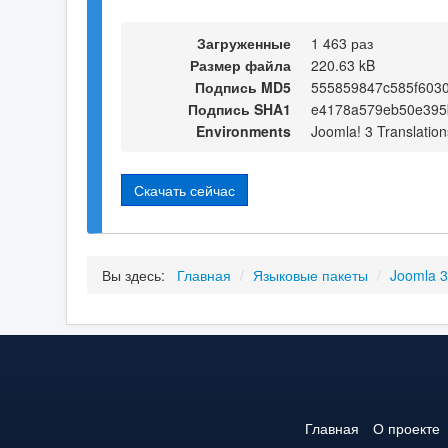
Загруженные
1 463 раз
Размер файла
220.63 kB
Подпись MD5
555859847c585f603
Подпись SHA1
e4178a579eb50e395
Environments
Joomla! 3 Translation
Скачать сейчас
Вы здесь:
Главная
/
Языковые пакеты
/
Joomla 
Главная
О проекте