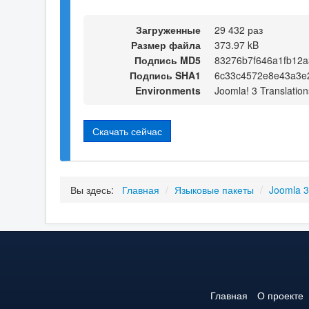
Загруженные
29 432 раз
Размер файла
373.97 kB
Подпись MD5
83276b7f646a1fb12
Подпись SHA1
6c33c4572e8e43a3e
Environments
Joomla! 3 Translation
Скачать сейчас
Вы здесь:
Главная
/
Языковые пакеты
/
Joomla 
Главная
О проекте