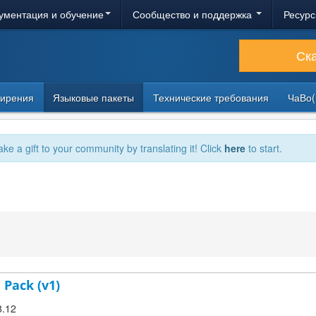
ументация и обучение
Сообщество и поддержка
Ресурс
Ск
ирения
Языковые пакеты
Технические требования
ЧаВо(
ake a gift to your community by translating it! Click
here
to start.
 Pack (v1)
8.12