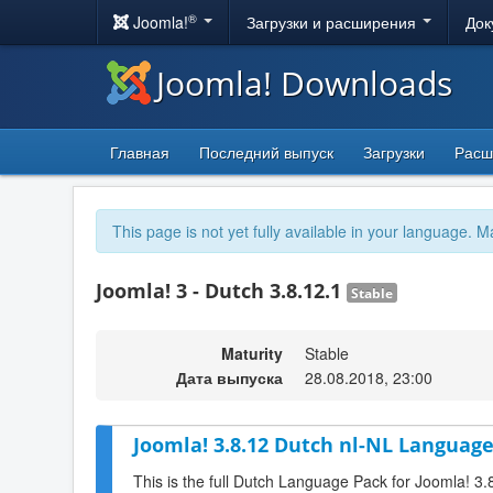
®
Joomla!
Загрузки и расширения
Док
Joomla! Downloads
Главная
Последний выпуск
Загрузки
Расш
This page is not yet fully available in your language. M
Joomla! 3 - Dutch 3.8.12.1
Stable
Maturity
Stable
Дата выпуска
28.08.2018, 23:00
Joomla! 3.8.12 Dutch nl-NL Language
This is the full Dutch Language Pack for Joomla! 3.