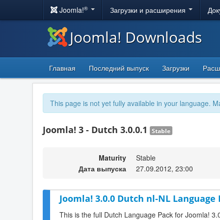
®
Joomla!
Загрузки и расширения
Док
Joomla! Downloads
Главная
Последний выпуск
Загрузки
Расш
This page is not yet fully available in your language. M
Joomla! 3 - Dutch 3.0.0.1
Stable
Maturity
Stable
Дата выпуска
27.09.2012, 23:00
Joomla! 3.0.0 Dutch nl-NL Language 
This is the full Dutch Language Pack for Joomla! 3.