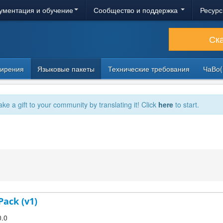
ументация и обучение
Сообщество и поддержка
Ресурс
Ск
ирения
Языковые пакеты
Технические требования
ЧаВо(
ake a gift to your community by translating it! Click
here
to start.
Pack (v1)
0.0