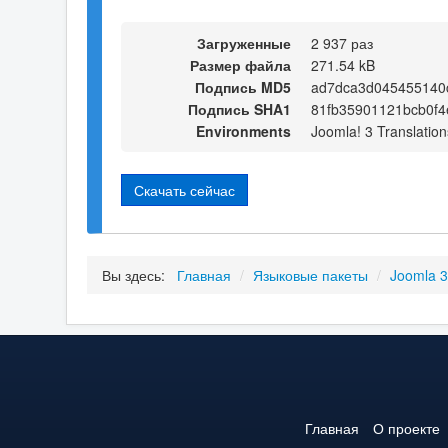
Загруженные
2 937 раз
Размер файла
271.54 kB
Подпись MD5
ad7dca3d045455140c
Подпись SHA1
81fb35901121bcb0f
Environments
Joomla! 3 Translation
Скачать сейчас
Вы здесь:
Главная
/
Языковые пакеты
/
Joomla 
Главная
О проекте