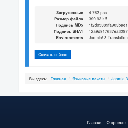
Загруженные
4 762 раз
Размер файла
399.93 kB
Подпись MD5
1f2d85389fa903bae1
Подпись SHA1
12a9d917637ea3297
Environments
Joomla! 3 Translation
Скачать сейчас
Вы здесь:
Главная
/
Языковые пакеты
/
Joomla 
Главная
О проекте