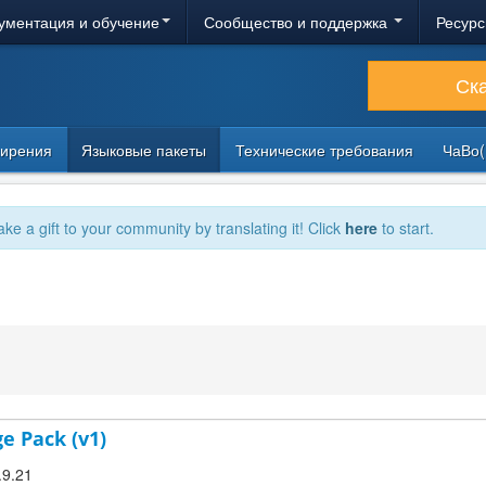
ументация и обучение
Сообщество и поддержка
Ресурс
Ск
ирения
Языковые пакеты
Технические требования
ЧаВо(
ake a gift to your community by translating it! Click
here
to start.
e Pack (v1)
.9.21