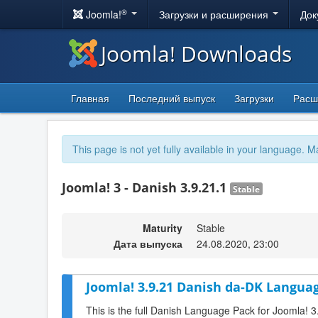
®
Joomla!
Загрузки и расширения
Док
Joomla! Downloads
Главная
Последний выпуск
Загрузки
Расш
This page is not yet fully available in your language. M
Joomla! 3 - Danish 3.9.21.1
Stable
Maturity
Stable
Дата выпуска
24.08.2020, 23:00
Joomla! 3.9.21 Danish da-DK Languag
This is the full Danish Language Pack for Joomla! 3