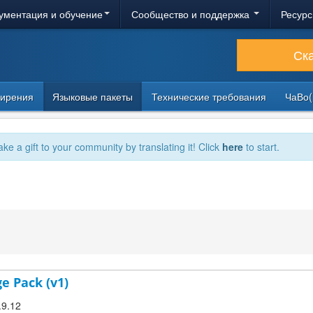
ументация и обучение
Сообщество и поддержка
Ресурс
Ск
ирения
Языковые пакеты
Технические требования
ЧаВо(
ake a gift to your community by translating it! Click
here
to start.
e Pack (v1)
.9.12