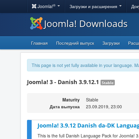
®
Joomla!
Загрузки и расширения
Док
Joomla! Downloads
Главная
Последний выпуск
Загрузки
Расш
This page is not yet fully available in your language. M
Joomla! 3 - Danish 3.9.12.1
Stable
Maturity
Stable
Дата выпуска
23.09.2019, 23:00
Joomla! 3.9.12 Danish da-DK Languag
This is the full Danish Language Pack for Joomla! 3