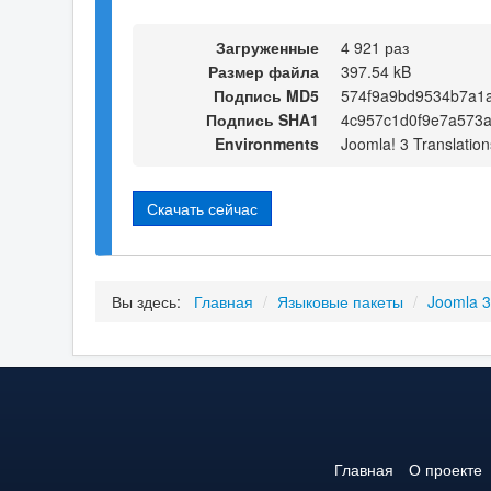
Загруженные
4 921 раз
Размер файла
397.54 kB
Подпись MD5
574f9a9bd9534b7a1
Подпись SHA1
4c957c1d0f9e7a573
Environments
Joomla! 3 Translation
Скачать сейчас
Вы здесь:
Главная
/
Языковые пакеты
/
Joomla 
Главная
О проекте