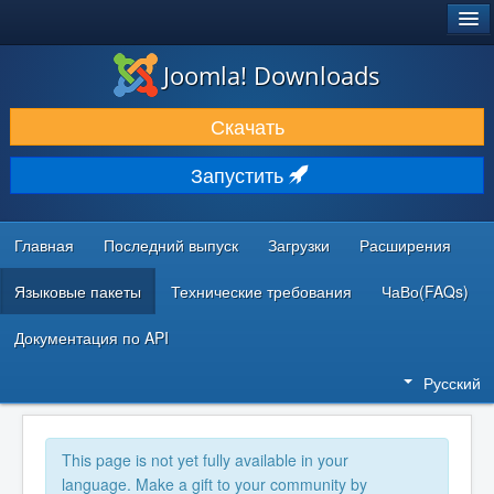
®
JOOMLA!
Joomla! Downloads
ЗАГРУЗКИ И РАСШИРЕНИЯ
Скачать
ДОКУМЕНТАЦИЯ И ОБУЧЕНИЕ
Запустить
СООБЩЕСТВО И ПОДДЕРЖКА
РЕСУРСЫ ДЛЯ РАЗРАБОТЧИКОВ
Главная
Последний выпуск
Загрузки
Расширения
Языковые пакеты
Технические требования
ЧаВо(FAQs)
Документация по API
Русский
This page is not yet fully available in your
language. Make a gift to your community by