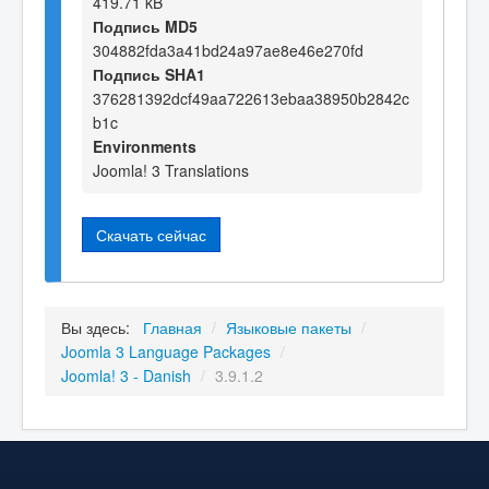
419.71 kB
Подпись MD5
304882fda3a41bd24a97ae8e46e270fd
Подпись SHA1
376281392dcf49aa722613ebaa38950b2842c
b1c
Environments
Joomla! 3 Translations
Скачать сейчас
Вы здесь:
Главная
/
Языковые пакеты
/
Joomla 3 Language Packages
/
Joomla! 3 - Danish
/
3.9.1.2