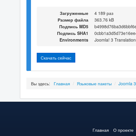
Загруженные
4 189 раз
Размер файла
363.76 kB
Подпись MD5
b4998d76ba3d6bbf6
Подпись SHA1
0cbb1a3d5d73e16ee
Environments
Joomla! 3 Translation
Скачать сейчас
Вы здесь:
Главная
/
Языковые пакеты
/
Joomla 
Главная
О проекте