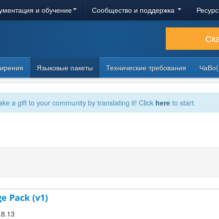
ументация и обучение
Сообщество и поддержка
Ресурс
Ск
ирения
Языковые пакеты
Технические требования
ЧаВо(
ake a gift to your community by translating it! Click
here
to start.
e Pack (v1)
.8.13