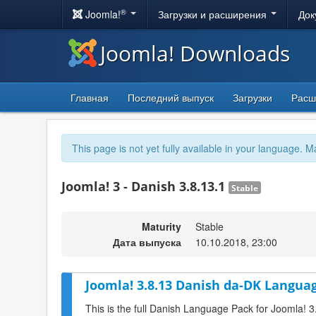
®
Joomla!
Загрузки и расширения
Док
Joomla! Downloads
Главная
Последний выпуск
Загрузки
Расш
This page is not yet fully available in your language. M
Joomla! 3 - Danish 3.8.13.1
Stable
Maturity
Stable
Дата выпуска
10.10.2018, 23:00
Joomla! 3.8.13 Danish da-DK Languag
This is the full Danish Language Pack for Joomla! 3