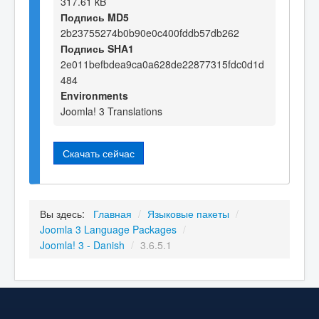
317.61 kB
Подпись MD5
2b23755274b0b90e0c400fddb57db262
Подпись SHA1
2e011befbdea9ca0a628de22877315fdc0d1d
484
Environments
Joomla! 3 Translations
Скачать сейчас
Вы здесь:
Главная
/
Языковые пакеты
/
Joomla 3 Language Packages
/
Joomla! 3 - Danish
/
3.6.5.1