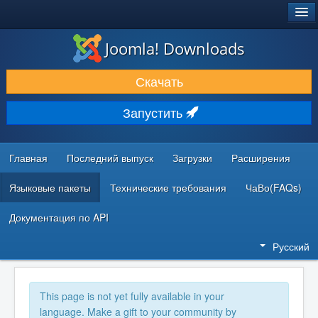
®
JOOMLA!
Joomla! Downloads
ЗАГРУЗКИ И РАСШИРЕНИЯ
Скачать
ДОКУМЕНТАЦИЯ И ОБУЧЕНИЕ
Запустить
СООБЩЕСТВО И ПОДДЕРЖКА
РЕСУРСЫ ДЛЯ РАЗРАБОТЧИКОВ
Главная
Последний выпуск
Загрузки
Расширения
Языковые пакеты
Технические требования
ЧаВо(FAQs)
Документация по API
Русский
This page is not yet fully available in your
language. Make a gift to your community by