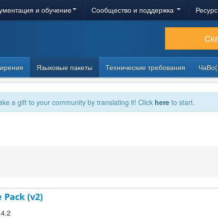
ументация и обучение
Сообщество и поддержка
Ресурс
Ск
ирения
Языковые пакеты
Технические требования
ЧаВо(
ake a gift to your community by translating it! Click
here
to start.
 Pack (v2)
.4.2