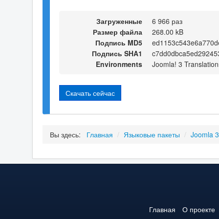
Загруженные
6 966 раз
Размер файла
268.00 kB
Подпись MD5
ed1153c543e6a770d
Подпись SHA1
c7dd0dbca5ed29245
Environments
Joomla! 3 Translation
Скачать сейчас
Вы здесь:
Главная
/
Языковые пакеты
/
Joomla 
Главная
О проекте