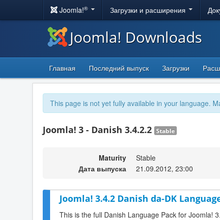
®
Joomla!
Загрузки и расширения
Док
Joomla! Downloads
Главная
Последний выпуск
Загрузки
Расш
This page is not yet fully available in your language. M
Joomla! 3 - Danish 3.4.2.2
Stable
Maturity
Stable
Дата выпуска
21.09.2012, 23:00
Joomla! 3.4.2 Danish da-DK Language
This is the full Danish Language Pack for Joomla! 3