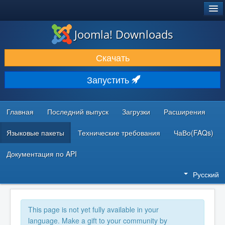
®
JOOMLA!
Joomla! Downloads
ЗАГРУЗКИ И РАСШИРЕНИЯ
Скачать
ДОКУМЕНТАЦИЯ И ОБУЧЕНИЕ
Запустить
СООБЩЕСТВО И ПОДДЕРЖКА
РЕСУРСЫ ДЛЯ РАЗРАБОТЧИКОВ
Главная
Последний выпуск
Загрузки
Расширения
Языковые пакеты
Технические требования
ЧаВо(FAQs)
Документация по API
Русский
This page is not yet fully available in your
language. Make a gift to your community by