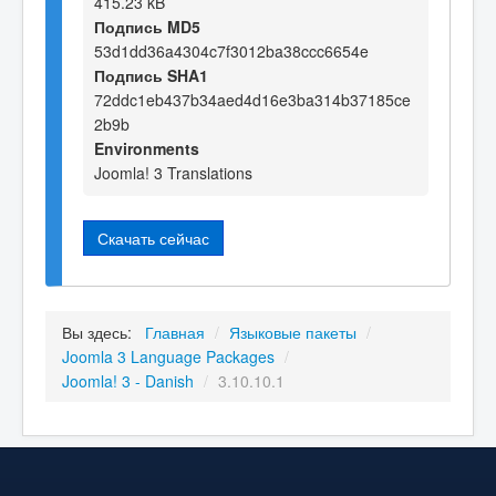
415.23 kB
Подпись MD5
53d1dd36a4304c7f3012ba38ccc6654e
Подпись SHA1
72ddc1eb437b34aed4d16e3ba314b37185ce
2b9b
Environments
Joomla! 3 Translations
Скачать сейчас
Вы здесь:
Главная
/
Языковые пакеты
/
Joomla 3 Language Packages
/
Joomla! 3 - Danish
/
3.10.10.1