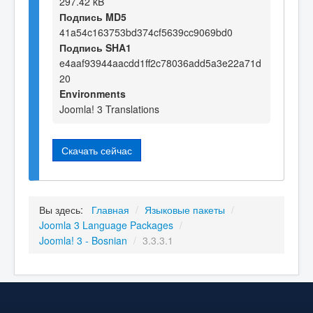
297.42 kB
Подпись MD5
41a54c163753bd374cf5639cc9069bd0
Подпись SHA1
e4aaf93944aacdd1ff2c78036add5a3e22a71d
20
Environments
Joomla! 3 Translations
Скачать сейчас
Вы здесь:
Главная
/
Языковые пакеты
/
Joomla 3 Language Packages
/
Joomla! 3 - Bosnian
/
3.3.3.1