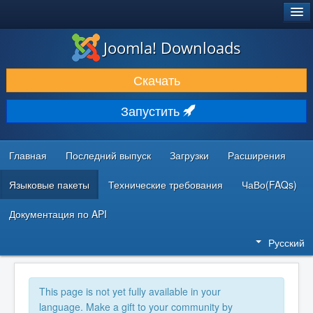
®
JOOMLA!
Joomla! Downloads
ЗАГРУЗКИ И РАСШИРЕНИЯ
Скачать
ДОКУМЕНТАЦИЯ И ОБУЧЕНИЕ
Запустить
СООБЩЕСТВО И ПОДДЕРЖКА
РЕСУРСЫ ДЛЯ РАЗРАБОТЧИКОВ
Главная
Последний выпуск
Загрузки
Расширения
Языковые пакеты
Технические требования
ЧаВо(FAQs)
Документация по API
Русский
This page is not yet fully available in your
language. Make a gift to your community by