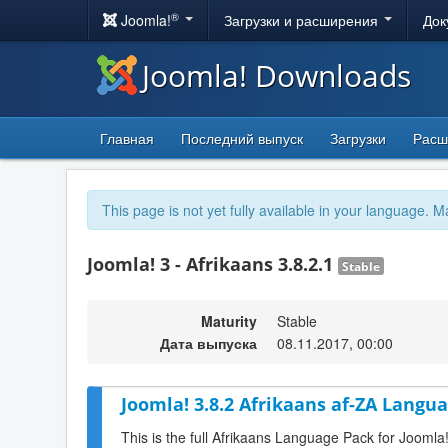
®
Joomla!
Загрузки и расширения
Док
Joomla! Downloads
Главная
Последний выпуск
Загрузки
Расш
This page is not yet fully available in your language. M
Joomla! 3 - Afrikaans 3.8.2.1
Stable
Maturity
Stable
Дата выпуска
08.11.2017, 00:00
Joomla! 3.8.2 Afrikaans af-ZA Langua
This is the full Afrikaans Language Pack for Joomla!