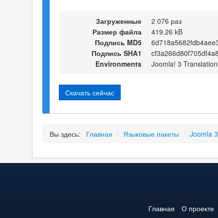
Загруженные
2 076 раз
Размер файла
419.26 kB
Подпись MD5
6d718a5682fdb4aee3
Подпись SHA1
cf3a266d80f705df4a
Environments
Joomla! 3 Translation
Скачать сейчас
Вы здесь:
Главная
/
Языковые пакеты
/
Joomla 
Главная
О проекте