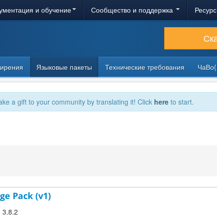
ументация и обучение
Сообщество и поддержка
Ресурс
Ск
ирения
Языковые пакеты
Технические требования
ЧаВо(
ake a gift to your community by translating it! Click
here
to start.
ge Pack (v1)
 3.8.2