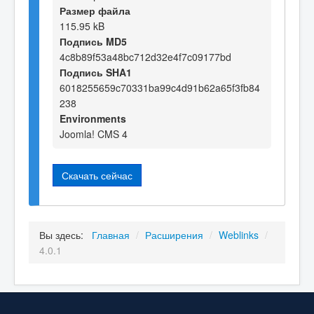
Размер файла
115.95 kB
Подпись MD5
4c8b89f53a48bc712d32e4f7c09177bd
Подпись SHA1
6018255659c70331ba99c4d91b62a65f3fb84
238
Environments
Joomla! CMS 4
Скачать сейчас
Вы здесь:
Главная
/
Расширения
/
Weblinks
/
4.0.1