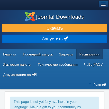
®
JOOMLA!
Joomla! Downloads
ЗАГРУЗКИ И РАСШИРЕНИЯ
Скачать
ДОКУМЕНТАЦИЯ И ОБУЧЕНИЕ
Запустить
СООБЩЕСТВО И ПОДДЕРЖКА
РЕСУРСЫ ДЛЯ РАЗРАБОТЧИКОВ
Главная
Последний выпуск
Загрузки
Расширения
Языковые пакеты
Технические требования
ЧаВо(FAQs)
Документация по API
Русский
This page is not yet fully available in your
language. Make a gift to your community by