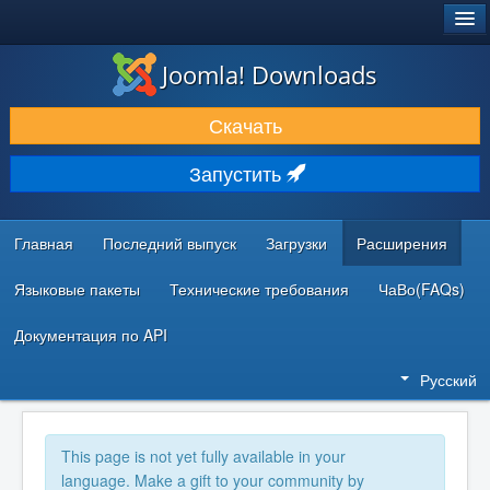
®
JOOMLA!
Joomla! Downloads
ЗАГРУЗКИ И РАСШИРЕНИЯ
Скачать
ДОКУМЕНТАЦИЯ И ОБУЧЕНИЕ
Запустить
СООБЩЕСТВО И ПОДДЕРЖКА
РЕСУРСЫ ДЛЯ РАЗРАБОТЧИКОВ
Главная
Последний выпуск
Загрузки
Расширения
Языковые пакеты
Технические требования
ЧаВо(FAQs)
Документация по API
Русский
This page is not yet fully available in your
language. Make a gift to your community by