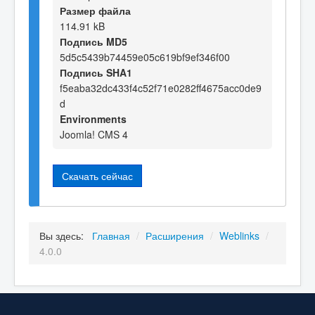
Размер файла
114.91 kB
Подпись MD5
5d5c5439b74459e05c619bf9ef346f00
Подпись SHA1
f5eaba32dc433f4c52f71e0282ff4675acc0de9
d
Environments
Joomla! CMS 4
Скачать сейчас
Вы здесь:
Главная
/
Расширения
/
Weblinks
/
4.0.0