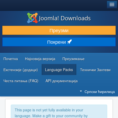
®
JOOMLA!
Joomla! Downloads
ПРЕУЗИМАЊЕ И ПРОШИРЕЊА (ЕКСТЕНЗИЈЕ)
Преузми
ОТКРИЈТЕ И НАУЧИТЕ
Покрени
ЗАЈЕДНИЦА И ПОДРШКА
РЕСУРСИ ЗА РАЗВОЈ
Почетна
Најновија верзија
Преузимање
Екстензије (додаци)
Language Packs
Технички Захтеви
Честа питања (FAQ)
API документација
Српски ћирилица
This page is not yet fully available in your
language. Make a gift to your community by