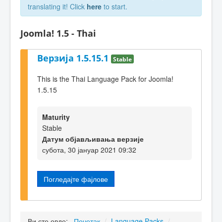
translating it! Click
here
to start.
Joomla! 1.5 - Thai
Верзија 1.5.15.1
Stable
This is the Thai Language Pack for Joomla!
1.5.15
Maturity
Stable
Датум објављивања верзије
субота, 30 јануар 2021 09:32
Погледајте фајлове
Ви сте овде:
Почетак
/
Language Packs
/