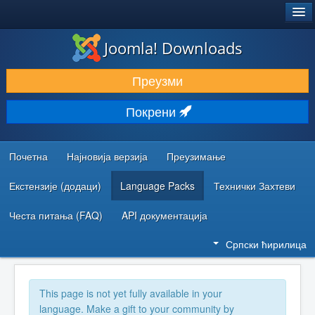
®
JOOMLA!
Joomla! Downloads
ПРЕУЗИМАЊЕ И ПРОШИРЕЊА (ЕКСТЕНЗИЈЕ)
Преузми
ОТКРИЈТЕ И НАУЧИТЕ
Покрени
ЗАЈЕДНИЦА И ПОДРШКА
РЕСУРСИ ЗА РАЗВОЈ
Почетна
Најновија верзија
Преузимање
Екстензије (додаци)
Language Packs
Технички Захтеви
Честа питања (FAQ)
API документација
Српски ћирилица
This page is not yet fully available in your
language. Make a gift to your community by