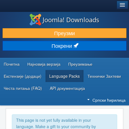
®
JOOMLA!
Joomla! Downloads
ПРЕУЗИМАЊЕ И ПРОШИРЕЊА (ЕКСТЕНЗИЈЕ)
Преузми
ОТКРИЈТЕ И НАУЧИТЕ
Покрени
ЗАЈЕДНИЦА И ПОДРШКА
РЕСУРСИ ЗА РАЗВОЈ
Почетна
Најновија верзија
Преузимање
Екстензије (додаци)
Language Packs
Технички Захтеви
Честа питања (FAQ)
API документација
Српски ћирилица
This page is not yet fully available in your
language. Make a gift to your community by