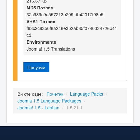
216,67 kB
MD5 Потпис
32c939c9e557213e209fdb42017f98e5
SHA1 Потпис
f63c2c8350f6a246e352ab85f0740334726b41
cd
Environments
Joomla! 1.5 Translations
Преузми
Ви сте овде:
Почетак
/
Language Packs
/
Joomla 1.5 Language Packages
/
Joomla! 1.5 - Laotian
/
1.5.21.1