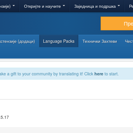
нзије)
Откријте и научите
Заједница и подршка
Р
Пр
кстензије (додаци)
Language Packs
Технички Захтеви
Чес
ake a gift to your community by translating it! Click
here
to start.
.5.17