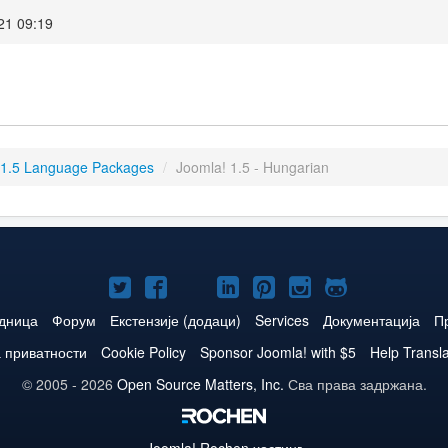
21 09:19
 1.5 Language Packages
/
Joomla! 1.5 - Hungarian
Joomla!
Joomla!
Joomla!
Joomla!
Joomla!
Joomla!
Joomla!
нa
нa
нa
нa
нa
нa
нa
едница
Форум
Екстензије (додаци)
Services
Документација
П
Twitteru
Facebooku
YouTube
LinkedIn
Pinterest
Instagram
GitHub
 приватности
Cookie Policy
Sponsor Joomla! with $5
Help Transl
© 2005 - 2026
Open Source Matters, Inc.
Сва права задржана.
Joomla!
Rochen хостинг