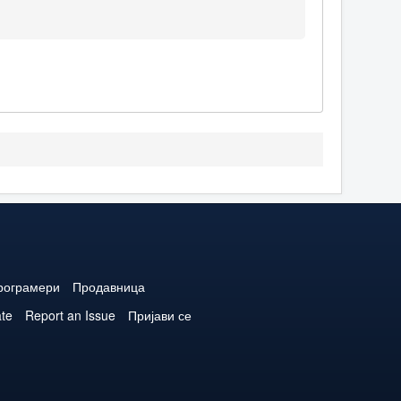
рограмери
Продавница
ate
Report an Issue
Пријави се