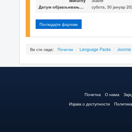
Maturity
Stable
Датум објављивања верзије
субота, 30 јануар 20
Погледајте фајлове
Ви сте овде:
Почетак
/
Language Packs
/
Joomla
Почетна
О нама
Зај
Изјава о доступности
Политика