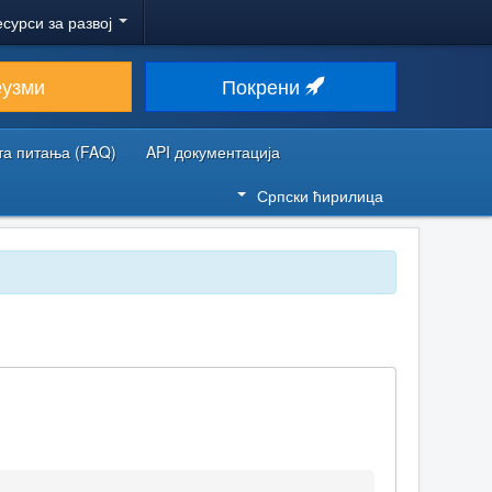
есурси за развој
еузми
Покрени
та питања (FAQ)
API документација
Српски ћирилица