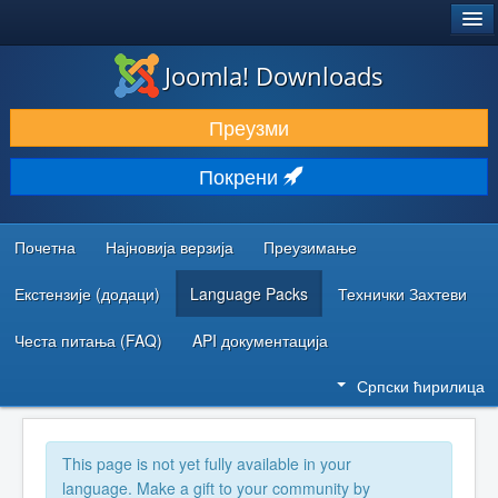
®
JOOMLA!
Joomla! Downloads
ПРЕУЗИМАЊЕ И ПРОШИРЕЊА (ЕКСТЕНЗИЈЕ)
Преузми
ОТКРИЈТЕ И НАУЧИТЕ
Покрени
ЗАЈЕДНИЦА И ПОДРШКА
РЕСУРСИ ЗА РАЗВОЈ
Почетна
Најновија верзија
Преузимање
Екстензије (додаци)
Language Packs
Технички Захтеви
Честа питања (FAQ)
API документација
Српски ћирилица
This page is not yet fully available in your
language. Make a gift to your community by