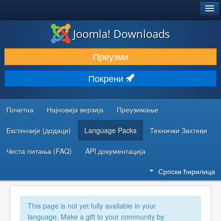
®
JOOMLA!
Joomla! Downloads
ПРЕУЗИМАЊЕ И ПРОШИРЕЊА (ЕКСТЕНЗИЈЕ)
Преузми
ОТКРИЈТЕ И НАУЧИТЕ
Покрени
ЗАЈЕДНИЦА И ПОДРШКА
РЕСУРСИ ЗА РАЗВОЈ
Почетна
Најновија верзија
Преузимање
Екстензије (додаци)
Language Packs
Технички Захтеви
Честа питања (FAQ)
API документација
Српски ћирилица
This page is not yet fully available in your
language. Make a gift to your community by