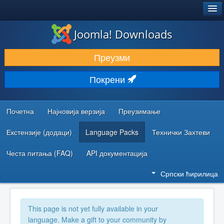
®
JOOMLA!
Joomla! Downloads
ПРЕУЗИМАЊЕ И ПРОШИРЕЊА (ЕКСТЕНЗИЈЕ)
Преузми
ОТКРИЈТЕ И НАУЧИТЕ
Покрени
ЗАЈЕДНИЦА И ПОДРШКА
РЕСУРСИ ЗА РАЗВОЈ
Почетна
Најновија верзија
Преузимање
Екстензије (додаци)
Language Packs
Технички Захтеви
Честа питања (FAQ)
API документација
Српски ћирилица
This page is not yet fully available in your
language. Make a gift to your community by