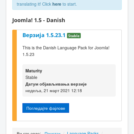
translating it! Click
here
to start.
Joomla! 1.5 - Danish
Верзија 1.5.23.1
Stable
This is the Danish Language Pack for Joomla!
1.5.23
Maturity
Stable
Датум објављивања верзије
недеља, 21 март 2021 12:18
Погледајте фајлове
Ви сте овде:
Почетак
/
Language Packs
/