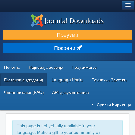
®
JOOMLA!
Joomla! Downloads
ПРЕУЗИМАЊЕ И ПРОШИРЕЊА (ЕКСТЕНЗИЈЕ)
Преузми
ОТКРИЈТЕ И НАУЧИТЕ
Покрени
ЗАЈЕДНИЦА И ПОДРШКА
РЕСУРСИ ЗА РАЗВОЈ
Почетна
Најновија верзија
Преузимање
Екстензије (додаци)
Language Packs
Технички Захтеви
Честа питања (FAQ)
API документација
Српски ћирилица
This page is not yet fully available in your
language. Make a gift to your community by