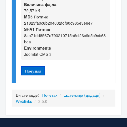
Величина фајла
79,57 kB
MD5 Потпис
21823fa0c6b204032fdf60c965e3e6e7
SHA1 Потпис
8aa71dd8567e790210715a6cf26c6d5c9cb68
bda
Environments
Joomla! CMS 3
Преузми
Ви сте овде:
Почетак
/
Екстензије (додаци)
/
Weblinks
/
3.5.0