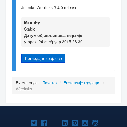
Joomla! Weblinks 3.4.0 release
Maturity
Stable
Датум објављивања верзије
уторак, 24 фебруар 2015 23:30
Погледајте фајлове
Ви сте овде:
Почетак
/
Екстензије (додаци)
/
Weblinks
Joomla!
Joomla!
Joomla!
Joomla!
Joomla!
Joomla!
Joomla!