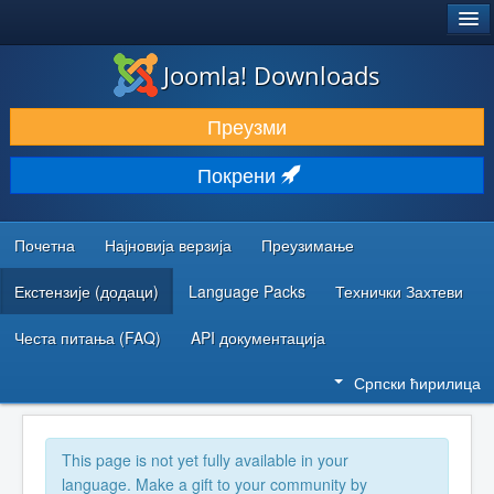
®
JOOMLA!
Joomla! Downloads
ПРЕУЗИМАЊЕ И ПРОШИРЕЊА (ЕКСТЕНЗИЈЕ)
Преузми
ОТКРИЈТЕ И НАУЧИТЕ
Покрени
ЗАЈЕДНИЦА И ПОДРШКА
РЕСУРСИ ЗА РАЗВОЈ
Почетна
Најновија верзија
Преузимање
Екстензије (додаци)
Language Packs
Технички Захтеви
Честа питања (FAQ)
API документација
Српски ћирилица
This page is not yet fully available in your
language. Make a gift to your community by