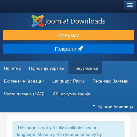
®
JOOMLA!
Joomla! Downloads
ПРЕУЗИМАЊЕ И ПРОШИРЕЊА (ЕКСТЕНЗИЈЕ)
Преузми
ОТКРИЈТЕ И НАУЧИТЕ
Покрени
ЗАЈЕДНИЦА И ПОДРШКА
РЕСУРСИ ЗА РАЗВОЈ
Почетна
Најновија верзија
Преузимање
Екстензије (додаци)
Language Packs
Технички Захтеви
Честа питања (FAQ)
API документација
Српски ћирилица
This page is not yet fully available in your
language. Make a gift to your community by