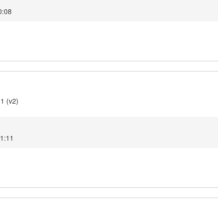
0:08
1 (v2)
21:11