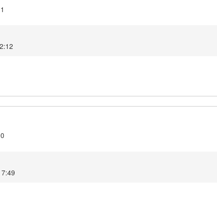
.1
2:12
.0
17:49