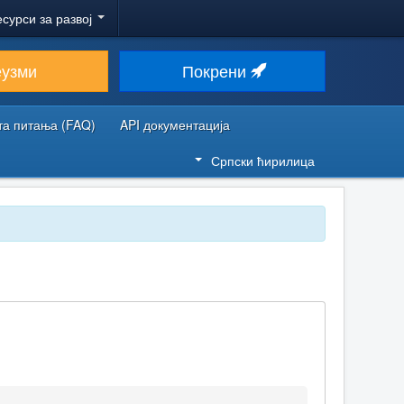
есурси за развој
еузми
Покрени
та питања (FAQ)
API документација
Српски ћирилица