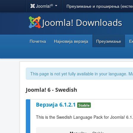
®
Joomla!
Преузимање и проширења (ексте
Joomla! Downloads
Почетна
Најновија верзија
Преузимање
Е
This page is not yet fully available in your language. M
Joomla! 6 - Swedish
Верзија 6.1.2.1
Stable
This is the Swedish Language Pack for Joomla! 6.1