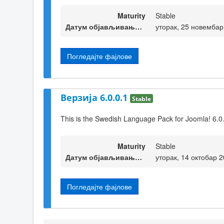
Maturity
Stable
Датум објављивања верзије
уторак, 25 новембар
Погледајте фајлове
Верзија 6.0.0.1
Stable
This is the Swedish Language Pack for Joomla! 6.0
Maturity
Stable
Датум објављивања верзије
уторак, 14 октобар 
Погледајте фајлове