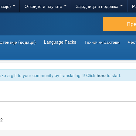
нзије)
Откријте и научите
Заједница и подршка
Р
Пр
кстензије (додаци)
Language Packs
Технички Захтеви
Чес
ake a gift to your community by translating it! Click
here
to start.
.2