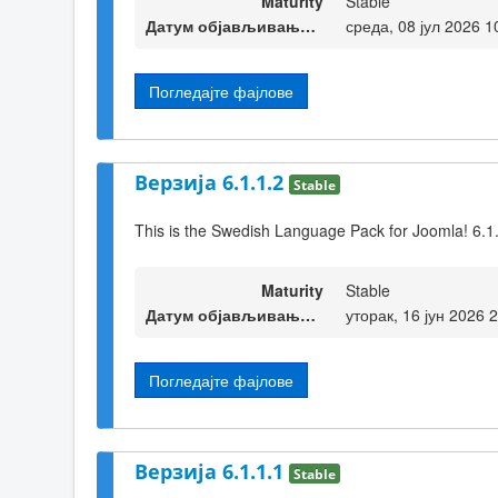
Maturity
Stable
Датум објављивања верзије
среда, 08 јул 2026 1
Погледајте фајлове
Верзија 6.1.1.2
Stable
This is the Swedish Language Pack for Joomla! 6.1.
Maturity
Stable
Датум објављивања верзије
уторак, 16 јун 2026 
Погледајте фајлове
Верзија 6.1.1.1
Stable