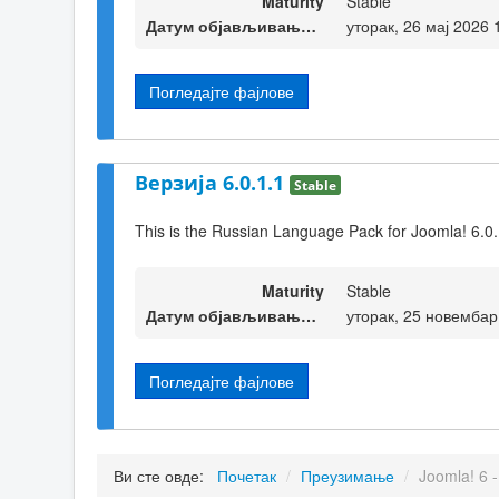
Maturity
Stable
Датум објављивања верзије
уторак, 26 мај 2026 
Погледајте фајлове
Верзија 6.0.1.1
Stable
This is the Russian Language Pack for Joomla! 6.0
Maturity
Stable
Датум објављивања верзије
уторак, 25 новембар
Погледајте фајлове
Ви сте овде:
Почетак
/
Преузимање
/
Joomla! 6 