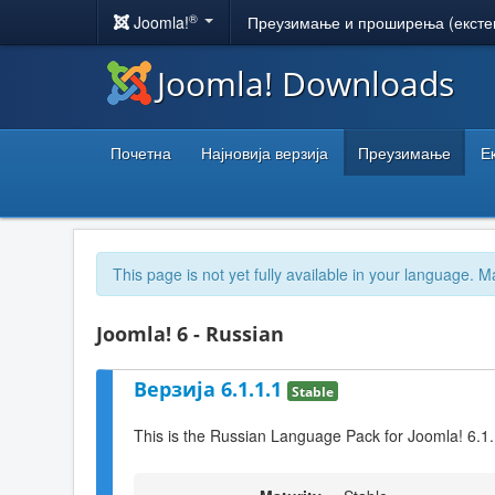
®
Joomla!
Преузимање и проширења (ексте
Joomla! Downloads
Почетна
Најновија верзија
Преузимање
Е
This page is not yet fully available in your language. M
Joomla! 6 - Russian
Верзија 6.1.1.1
Stable
This is the Russian Language Pack for Joomla! 6.1