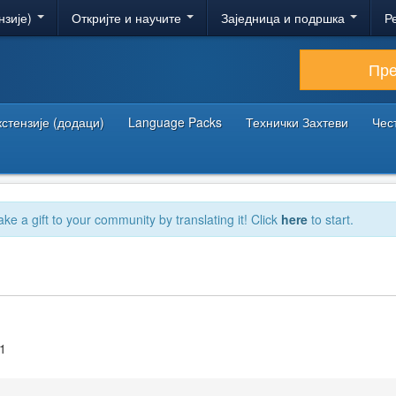
нзије)
Откријте и научите
Заједница и подршка
Р
Пр
кстензије (додаци)
Language Packs
Технички Захтеви
Чес
ake a gift to your community by translating it! Click
here
to start.
.1