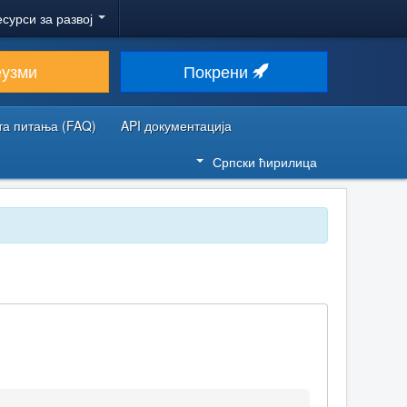
есурси за развој
еузми
Покрени
та питања (FAQ)
API документација
Српски ћирилица