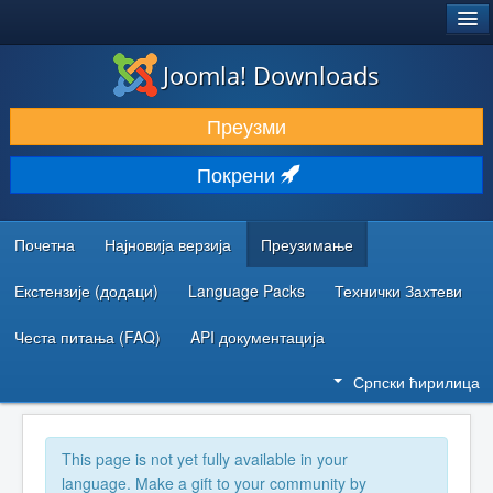
®
JOOMLA!
Joomla! Downloads
ПРЕУЗИМАЊЕ И ПРОШИРЕЊА (ЕКСТЕНЗИЈЕ)
Преузми
ОТКРИЈТЕ И НАУЧИТЕ
Покрени
ЗАЈЕДНИЦА И ПОДРШКА
РЕСУРСИ ЗА РАЗВОЈ
Почетна
Најновија верзија
Преузимање
Екстензије (додаци)
Language Packs
Технички Захтеви
Честа питања (FAQ)
API документација
Српски ћирилица
This page is not yet fully available in your
language. Make a gift to your community by