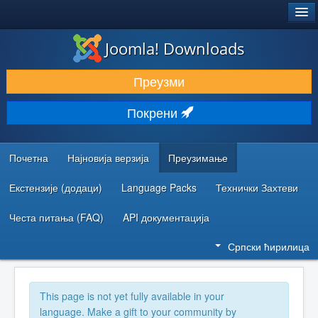
®
JOOMLA!
Joomla! Downloads
ПРЕУЗИМАЊЕ И ПРОШИРЕЊА (ЕКСТЕНЗИЈЕ)
Преузми
ОТКРИЈТЕ И НАУЧИТЕ
Покрени
ЗАЈЕДНИЦА И ПОДРШКА
РЕСУРСИ ЗА РАЗВОЈ
Почетна
Најновија верзија
Преузимање
Екстензије (додаци)
Language Packs
Технички Захтеви
Честа питања (FAQ)
API документација
Српски ћирилица
This page is not yet fully available in your
language. Make a gift to your community by