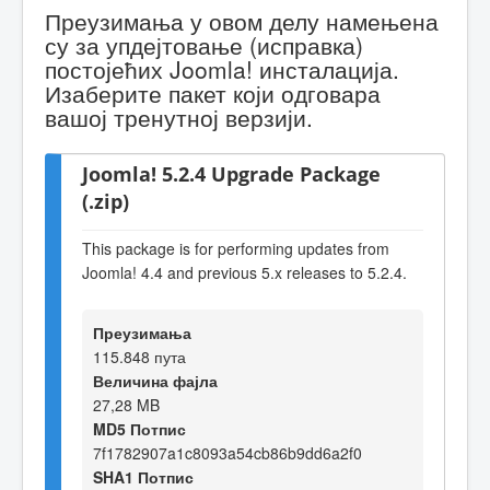
Преузимања у овом делу намењена
су за упдејтовање (исправка)
постојећих Joomla! инсталација.
Изаберите пакет који одговара
вашој тренутној верзији.
Joomla! 5.2.4 Upgrade Package
(.zip)
This package is for performing updates from
Joomla! 4.4 and previous 5.x releases to 5.2.4.
Преузимања
115.848 пута
Величина фајла
27,28 MB
MD5 Потпис
7f1782907a1c8093a54cb86b9dd6a2f0
SHA1 Потпис