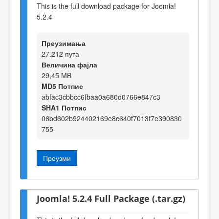
This is the full download package for Joomla!
5.2.4
Преузимања
27.212 пута
Величина фајла
29,45 MB
MD5 Потпис
abfac3cbbcc6fbaa0a680d0766e847c3
SHA1 Потпис
06bd602b924402169e8c640f7013f7e390830
755
Преузми
Joomla! 5.2.4 Full Package (.tar.gz)