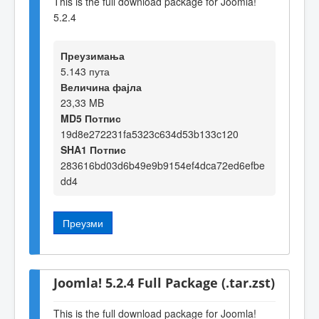
This is the full download package for Joomla!
5.2.4
Преузимања
5.143 пута
Величина фајла
23,33 MB
MD5 Потпис
19d8e272231fa5323c634d53b133c120
SHA1 Потпис
283616bd03d6b49e9b9154ef4dca72ed6efbe
dd4
Преузми
Joomla! 5.2.4 Full Package (.tar.zst)
This is the full download package for Joomla!