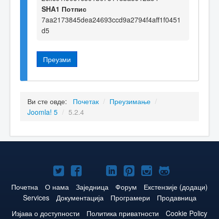
SHA1 Потпис
7aa2173845dea24693ccd9a2794f4aff1f0451
d5
Преузми
Ви сте овде:
Почетак
/
Преузимање
/
Joomla! 5
/
5.2.4
Joomla!
Joomla!
Joomla!
Joomla!
Joomla!
Joomla!
Joomla!
нa
нa
нa
нa
нa
нa
нa
Почетна
О нама
Заједница
Форум
Екстензије (додаци)
Services
Документација
Програмери
Продавница
Twitteru
Facebooku
YouTube
LinkedIn
Pinterest
Instagram
GitHub
Изјава о доступности
Политика приватности
Cookie Policy