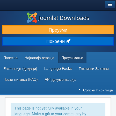
®
JOOMLA!
Joomla! Downloads
ПРЕУЗИМАЊЕ И ПРОШИРЕЊА (ЕКСТЕНЗИЈЕ)
Преузми
ОТКРИЈТЕ И НАУЧИТЕ
Покрени
ЗАЈЕДНИЦА И ПОДРШКА
РЕСУРСИ ЗА РАЗВОЈ
Почетна
Најновија верзија
Преузимање
Екстензије (додаци)
Language Packs
Технички Захтеви
Честа питања (FAQ)
API документација
Српски ћирилица
This page is not yet fully available in your
language. Make a gift to your community by