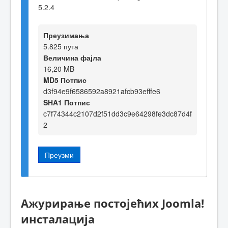
5.2.4
Преузимања
5.825 пута
Величина фајла
16,20 MB
MD5 Потпис
d3f94e9f6586592a8921afcb93efffe6
SHA1 Потпис
c7f74344c2107d2f51dd3c9e64298fe3dc87d4f
2
Преузми
Ажурирање постојећих Joomla!
инсталација