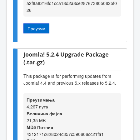
a2f8a8216fd1cca18d2a8ce2876738050625f0
26
Преузми
Joomla! 5.2.4 Upgrade Package
(.tar.gz)
This package is for performing updates from
Joomla! 4.4 and previous 5.x releases to 5.2.4.
Преузимања
4.267 пута
Величина фајла
21,35 MB
MD5 Потпис
4312171c628024c357c590606cc21fa1