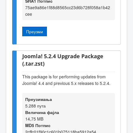
SHA1 Потпис
75ae9a86e1f88d8565cc23d6b728f058a1b42
cee
Преузми
Joomla! 5.2.4 Upgrade Package
(.tar.zst)
This package is for performing updates from
Joomla! 4.4 and previous 5.x releases to 5.2.4.
Преузимања
5.288 пута
Величина фајла
14,75 MB
MD5 Потпис
2cffc01f90c1c601b075118ba5912a54