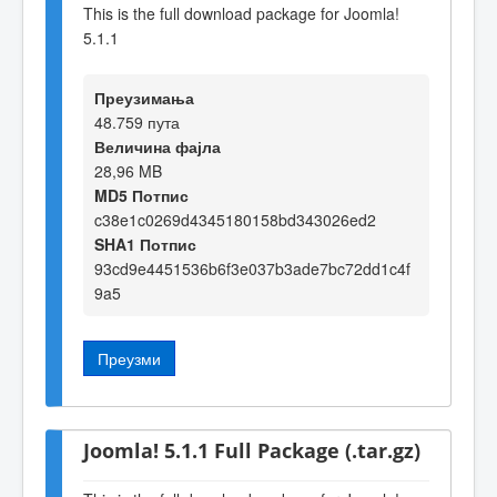
This is the full download package for Joomla!
5.1.1
Преузимања
48.759 пута
Величина фајла
28,96 MB
MD5 Потпис
c38e1c0269d4345180158bd343026ed2
SHA1 Потпис
93cd9e4451536b6f3e037b3ade7bc72dd1c4f
9a5
Преузми
Joomla! 5.1.1 Full Package (.tar.gz)