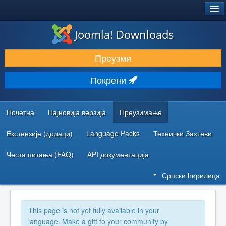
®
JOOMLA!
Joomla! Downloads
ПРЕУЗИМАЊЕ И ПРОШИРЕЊА (ЕКСТЕНЗИЈЕ)
Преузми
ОТКРИЈТЕ И НАУЧИТЕ
Покрени
ЗАЈЕДНИЦА И ПОДРШКА
РЕСУРСИ ЗА РАЗВОЈ
Почетна
Најновија верзија
Преузимање
Екстензије (додаци)
Language Packs
Технички Захтеви
Честа питања (FAQ)
API документација
Српски ћирилица
This page is not yet fully available in your
language. Make a gift to your community by