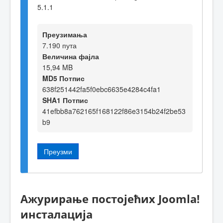
5.1.1
Преузимања
7.190 пута
Величина фајла
15,94 MB
MD5 Потпис
638f251442fa5f0ebc6635e4284c4fa1
SHA1 Потпис
41efbb8a762165f168122f86e3154b24f2be53
b9
Преузми
Ажурирање постојећих Joomla!
инсталација