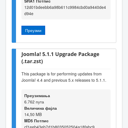
SHA1 Потпис
12d01bdeebb6a98b611c9984cbd0a9440de4
d94e
Преузми
Joomla! 5.1.1 Upgrade Package
(.tar.zst)
This package is for performing updates from
Joomla! 4.4 and previous 5.x releases to 5.1.1.
Преузимања
6.762 пута
Величина фајла
14,50 MB
MD5 Потпис
cf1eeb43eb7d1b8035052504a18fabc9