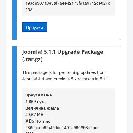
49ad6307a3e3af7aee42173f9aa9712ce024d
252
Преузми
Joomla! 5.1.1 Upgrade Package
(.tar.gz)
This package is for performing updates from
Joomla! 4.4 and previous 5.x releases to 5.1.1.
Преузимања
4.869 пута
Величина фајла
20,67 MB
MD5 Потпис
286ecbea994f9ddd1401a990656b2bee