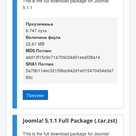
This is the full download package for Joomla!
5.1.1
Преузимања
6.747 пута
Величина фајла
22,61 MB
MD5 Потпис
a6d13f15c9c71a709c34d01eeaf38a14
SHA1 Потпис
5a79b114ec3215f8ec642d1e015470454e0a7
83c
Преузми
Joomla! 5.1.1 Full Package (.tar.zst)
This is the full download package for Joomla!