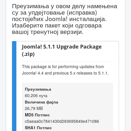
Преузимања у овом делу намењена
су за упдејтовање (исправка)
постојећих Joomla! инсталација.
Изаберите пакет који одговара
вашој тренутној верзији.
Joomla! 5.1.1 Upgrade Package
(.zip)
This package is for performing updates from
Joomla! 4.4 and previous 5.x releases to 5.1.1.
Преузимања
60.206 пута
Величина фајла
26,79 MB
MD5 Потпис
c5aeaa0c7841430d293695849e471086
SHA1 Потпис