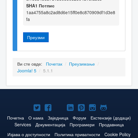
SHA1 Потпис
1aa4755a8c2ad8d6e15ff0e8c870909df1d3e8
fa
Преузми
Ви сте овде:
Почетак
/
Преузимање
/
Joomla! 5
/
5.1.1
Joomla!
Joomla!
Joomla!
Joomla!
Joomla!
Joomla!
Joomla!
нa
нa
нa
нa
нa
нa
нa
Почетна
О нама
Заједница
Форум
Екстензије (додаци)
Services
Документација
Програмери
Продавница
Twitteru
Facebooku
YouTube
LinkedIn
Pinterest
Instagram
GitHub
Изјава о доступности
Политика приватности
Cookie Policy