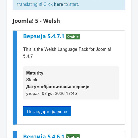
translating it! Click
here
to start.
Joomla! 5 - Welsh
Верзија 5.4.7.1
Stable
This is the Welsh Language Pack for Joomla!
5.4.7
Maturity
Stable
Датум објављивања верзије
уторак, 07 јул 2026 17:45
Погледајте фајлове
Верзија 5.4.6.1
Stable