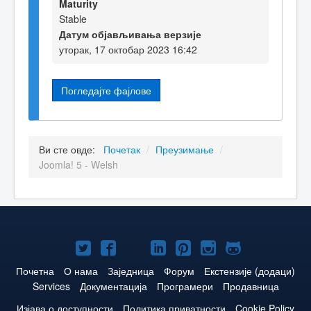
Maturity
Stable
Датум објављивања верзије
уторак, 17 октобар 2023 16:42
Погледајте фајлове
Ви сте овде:
Почетак
/
Преузимање
/
Joomla! 5 - Welsh
Joomla!
Joomla!
Joomla!
Joomla!
Joomla!
Joomla!
Joomla!
нa
нa
нa
нa
нa
нa
нa
Почетна
О нама
Заједница
Форум
Екстензије (додаци)
Services
Документација
Програмери
Продавница
Twitteru
Facebooku
YouTube
LinkedIn
Pinterest
Instagram
GitHub
Изјава о доступности
Политика приватности
Cookie Policy