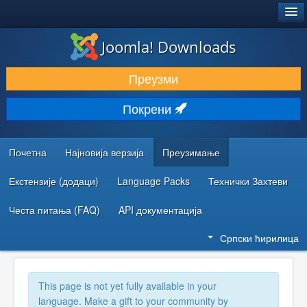
®
JOOMLA!
Joomla! Downloads
ПРЕУЗИМАЊЕ И ПРОШИРЕЊА (ЕКСТЕНЗИЈЕ)
Преузми
ОТКРИЈТЕ И НАУЧИТЕ
Покрени
ЗАЈЕДНИЦА И ПОДРШКА
РЕСУРСИ ЗА РАЗВОЈ
Почетна
Најновија верзија
Преузимање
Екстензије (додаци)
Language Packs
Технички Захтеви
Честа питања (FAQ)
API документација
Српски ћирилица
This page is not yet fully available in your
language. Make a gift to your community by