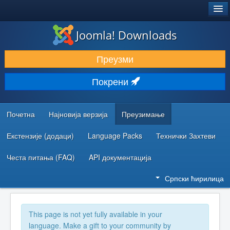
®
JOOMLA!
Joomla! Downloads
ПРЕУЗИМАЊЕ И ПРОШИРЕЊА (ЕКСТЕНЗИЈЕ)
Преузми
ОТКРИЈТЕ И НАУЧИТЕ
Покрени
ЗАЈЕДНИЦА И ПОДРШКА
РЕСУРСИ ЗА РАЗВОЈ
Почетна
Најновија верзија
Преузимање
Екстензије (додаци)
Language Packs
Технички Захтеви
Честа питања (FAQ)
API документација
Српски ћирилица
This page is not yet fully available in your
language. Make a gift to your community by