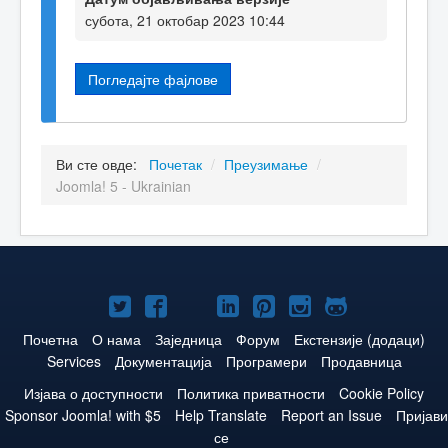
субота, 21 октобар 2023 10:44
Погледајте фајлове
Ви сте овде:
Почетак
/
Преузимање
/
Joomla! 5 - Ukrainian
Joomla!
Joomla!
Joomla!
Joomla!
Joomla!
Joomla!
Joomla!
нa
нa
нa
нa
нa
нa
нa
Почетна
О нама
Заједница
Форум
Екстензије (додаци)
Services
Документација
Програмери
Продавница
Twitteru
Facebooku
YouTube
LinkedIn
Pinterest
Instagram
GitHub
Изјава о доступности
Политика приватности
Cookie Policy
Sponsor Joomla! with $5
Help Translate
Report an Issue
Пријави
се