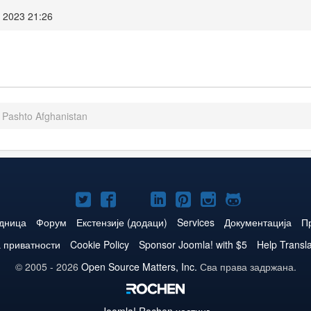
 2023 21:26
- Pashto Afghanistan
Joomla!
Joomla!
Joomla!
Joomla!
Joomla!
Joomla!
Joomla!
нa
нa
нa
нa
нa
нa
нa
едница
Форум
Екстензије (додаци)
Services
Документација
П
Twitteru
Facebooku
YouTube
LinkedIn
Pinterest
Instagram
GitHub
 приватности
Cookie Policy
Sponsor Joomla! with $5
Help Transl
© 2005 - 2026
Open Source Matters, Inc.
Сва права задржана.
Joomla!
Rochen хостинг