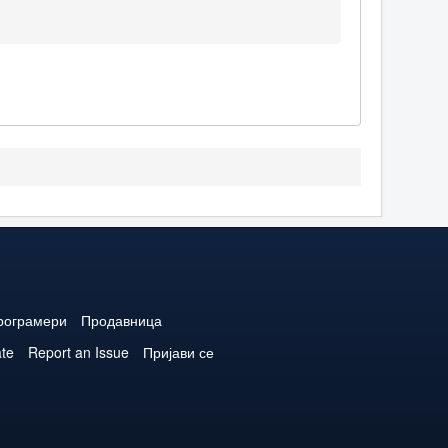
рограмери
Продавница
ate
Report an Issue
Пријави се