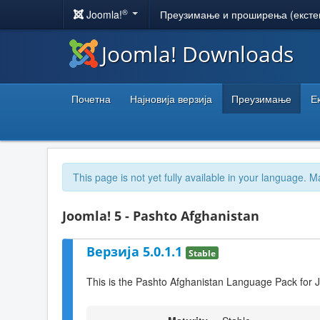
®
Joomla!
Преузимање и проширења (ексте
Joomla! Downloads
Почетна
Најновија верзија
Преузимање
Е
This page is not yet fully available in your language. M
Joomla! 5 - Pashto Afghanistan
Верзија 5.0.1.1
Stable
This is the Pashto Afghanistan Language Pack for 