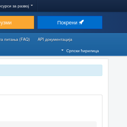
есурси за развој
еузми
Покрени
та питања (FAQ)
API документација
Српски ћирилица