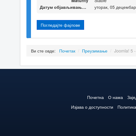
Maturity
Stable
Датум објављивања верзије
уторак, 05 децембар
Погледајте фајлове
Ви сте овде:
Почетак
/
Преузимање
/
Joomla! 5 
Почетна
О нама
Зај
Изјава о доступности
Политика