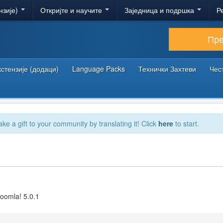
нзије)
Откријте и научите
Заједница и подршка
Р
Пр
кстензије (додаци)
Language Packs
Технички Захтеви
Чес
ake a gift to your community by translating it! Click
here
to start.
Joomla! 5.0.1