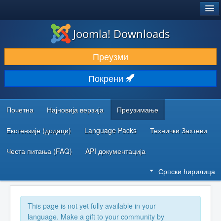
®
JOOMLA!
Joomla! Downloads
ПРЕУЗИМАЊЕ И ПРОШИРЕЊА (ЕКСТЕНЗИЈЕ)
Преузми
ОТКРИЈТЕ И НАУЧИТЕ
Покрени
ЗАЈЕДНИЦА И ПОДРШКА
РЕСУРСИ ЗА РАЗВОЈ
Почетна
Најновија верзија
Преузимање
Екстензије (додаци)
Language Packs
Технички Захтеви
Честа питања (FAQ)
API документација
Српски ћирилица
This page is not yet fully available in your
language. Make a gift to your community by