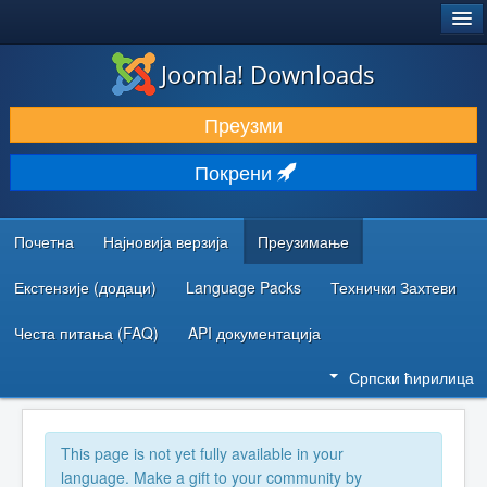
®
JOOMLA!
Joomla! Downloads
ПРЕУЗИМАЊЕ И ПРОШИРЕЊА (ЕКСТЕНЗИЈЕ)
Преузми
ОТКРИЈТЕ И НАУЧИТЕ
Покрени
ЗАЈЕДНИЦА И ПОДРШКА
РЕСУРСИ ЗА РАЗВОЈ
Почетна
Најновија верзија
Преузимање
Екстензије (додаци)
Language Packs
Технички Захтеви
Честа питања (FAQ)
API документација
Српски ћирилица
This page is not yet fully available in your
language. Make a gift to your community by