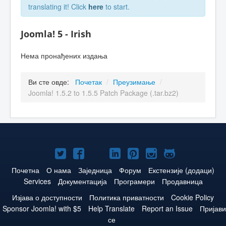
translating it! Click
here
to start.
Joomla! 5 - Irish
Нема пронађених издања
Ви сте овде:
Почетак
/
Преузимање
/
Joomla! 1.5.2 to 1.5.5 Patch Package (.tar.bz2)
Joomla!
Joomla!
Joomla!
Joomla!
Joomla!
Joomla!
Joomla!
нa
нa
нa
нa
нa
нa
нa
Почетна
О нама
Заједница
Форум
Екстензије (додаци)
Services
Документација
Програмери
Продавница
Twitteru
Facebooku
YouTube
LinkedIn
Pinterest
Instagram
GitHub
Изјава о доступности
Политика приватности
Cookie Policy
Sponsor Joomla! with $5
Help Translate
Report an Issue
Пријави
се