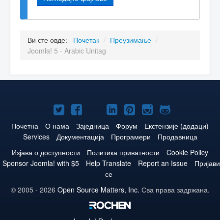
Ви сте овде:
Почетак
/
Преузимање
/
Joomla! 5 - Arabic Unitag
Joomla!
Joomla!
Joomla!
Joomla!
Joomla!
Joomla!
Joomla!
нa
нa
нa
нa
нa
нa
нa
Почетна
О нама
Заједница
Форум
Екстензије (додаци)
Services
Документација
Програмери
Продавница
Twitteru
Facebooku
YouTube
LinkedIn
Pinterest
Instagram
GitHub
Изјава о доступности
Политика приватности
Cookie Policy
Sponsor Joomla! with $5
Help Translate
Report an Issue
Пријави
се
© 2005 - 2026
Open Source Matters, Inc.
Сва права задржана.