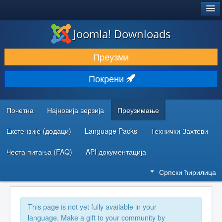
®
JOOMLA!
Joomla! Downloads
ПРЕУЗИМАЊЕ И ПРОШИРЕЊА (ЕКСТЕНЗИЈЕ)
Преузми
ОТКРИЈТЕ И НАУЧИТЕ
Покрени
ЗАЈЕДНИЦА И ПОДРШКА
РЕСУРСИ ЗА РАЗВОЈ
Почетна
Најновија верзија
Преузимање
Екстензије (додаци)
Language Packs
Технички Захтеви
Честа питања (FAQ)
API документација
Српски ћирилица
This page is not yet fully available in your
language. Make a gift to your community by