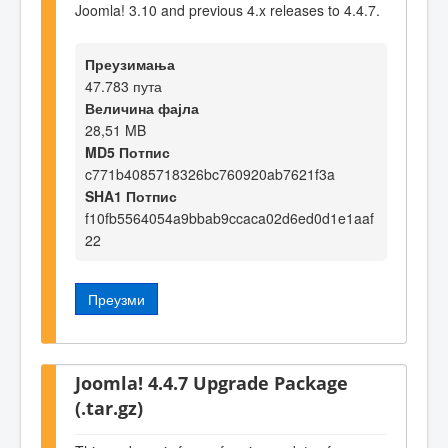
Joomla! 3.10 and previous 4.x releases to 4.4.7.
Преузимања
47.783 пута
Величина фајла
28,51 MB
MD5 Потпис
c771b4085718326bc760920ab7621f3a
SHA1 Потпис
f10fb5564054a9bbab9ccaca02d6ed0d1e1aaf
22
Преузми
Joomla! 4.4.7 Upgrade Package
(.tar.gz)