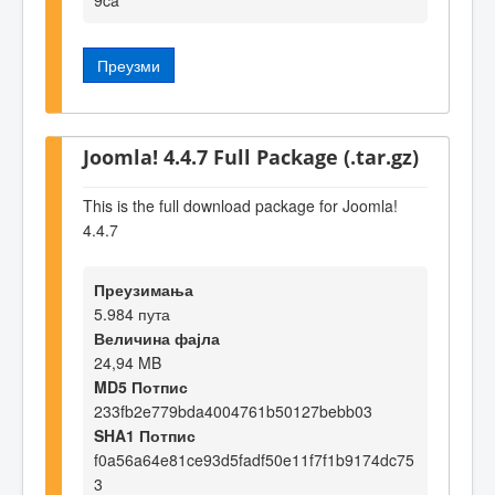
Преузми
Joomla! 4.4.7 Full Package (.tar.gz)
This is the full download package for Joomla!
4.4.7
Преузимања
5.984 пута
Величина фајла
24,94 MB
MD5 Потпис
233fb2e779bda4004761b50127bebb03
SHA1 Потпис
f0a56a64e81ce93d5fadf50e11f7f1b9174dc75
3