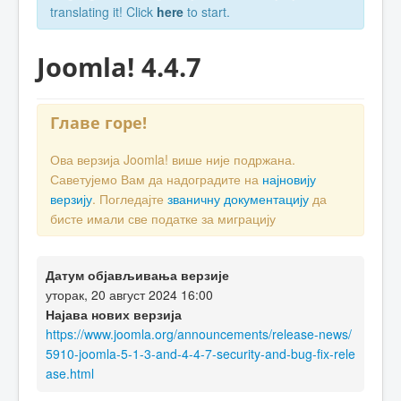
translating it! Click
here
to start.
Joomla! 4.4.7
Главе горе!
Ова верзија Joomla! више није подржана.
Саветујемо Вам да надоградите на
најновију
верзију
. Погледајте
званичну документацију
да
бисте имали све податке за миграцију
Датум објављивања верзије
уторак, 20 август 2024 16:00
Најава нових верзија
https://www.joomla.org/announcements/release-news/
5910-joomla-5-1-3-and-4-4-7-security-and-bug-fix-rele
ase.html