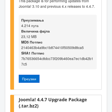
This package is for performing updates from
Joomla! 3.10 and previous 4.x releases to 4.4.7.
Преузимања
4.214 пута
Величина фајла
23,12 MB
MD5 Потпис
2140463b4a9bc1b874410f50509d8ca5
SHA1 Потпис
7b76536654c8dcc73f209b460ea7ec1db42b1
7c5
Преузми
Joomla! 4.4.7 Upgrade Package
(.tar.bz2)