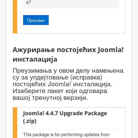
a7
Преузми
Ажурирање постојећих Joomla!
инсталација
Преузимања у овом делу намењена
су за упдејтовање (исправка)
постојећих Joomla! инсталација.
Изаберите пакет који одговара
вашој тренутној верзији.
Joomla! 4.4.7 Upgrade Package
(.zip)
This package is for performing updates from