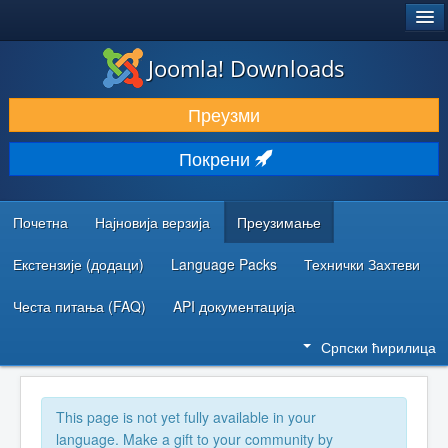
®
JOOMLA!
Joomla! Downloads
ПРЕУЗИМАЊЕ И ПРОШИРЕЊА (ЕКСТЕНЗИЈЕ)
Преузми
ОТКРИЈТЕ И НАУЧИТЕ
Покрени
ЗАЈЕДНИЦА И ПОДРШКА
РЕСУРСИ ЗА РАЗВОЈ
Почетна
Најновија верзија
Преузимање
Екстензије (додаци)
Language Packs
Технички Захтеви
Честа питања (FAQ)
API документација
Српски ћирилица
This page is not yet fully available in your
language. Make a gift to your community by