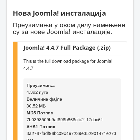
Нова Joomla! инсталација
Преузимања у овом делу намењене
су за нове Joomla! инсталације.
Joomla! 4.4.7 Full Package (.zip)
This is the full download package for Joomla!
4.4.7
Преузимања
4.392 пута
Величина фајла
30,52 MB
MD5 Потпис
7b0398509b9af696b866cfb2117cbc61
SHA1 Потпис
3a2767fadf96bc09b4e7239e352901471e273
9ca