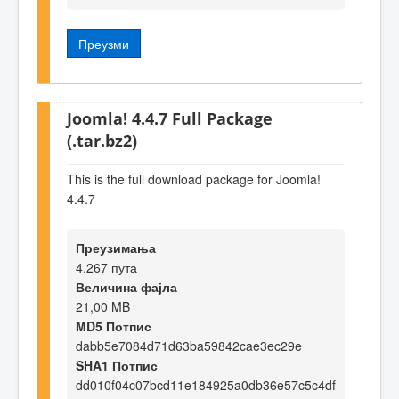
Преузми
Joomla! 4.4.7 Full Package
(.tar.bz2)
This is the full download package for Joomla!
4.4.7
Преузимања
4.267 пута
Величина фајла
21,00 MB
MD5 Потпис
dabb5e7084d71d63ba59842cae3ec29e
SHA1 Потпис
dd010f04c07bcd11e184925a0db36e57c5c4df