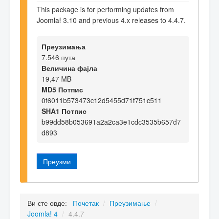
This package is for performing updates from
Joomla! 3.10 and previous 4.x releases to 4.4.7.
Преузимања
7.546 пута
Величина фајла
19,47 MB
MD5 Потпис
0f6011b573473c12d5455d71f751c511
SHA1 Потпис
b99dd58b053691a2a2ca3e1cdc3535b657d7
d893
Преузми
Ви сте овде:
Почетак
/
Преузимање
/
Joomla! 4
/
4.4.7