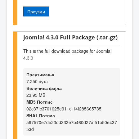
Преузми
Joomla! 4.3.0 Full Package (.tar.gz)
This is the full download package for Joomla!
4.3.0
Преузимања
7.250 пута
Величина фајла
23,95 MB
MD5 Потпис
02c37fc3701625e911e1f4f285665735
SHA1 Потпис
a97570e7de23dd333e7b460d27af51b50e437
53d