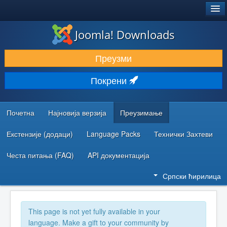
®
JOOMLA!
Joomla! Downloads
ПРЕУЗИМАЊЕ И ПРОШИРЕЊА (ЕКСТЕНЗИЈЕ)
Преузми
ОТКРИЈТЕ И НАУЧИТЕ
Покрени
ЗАЈЕДНИЦА И ПОДРШКА
РЕСУРСИ ЗА РАЗВОЈ
Почетна
Најновија верзија
Преузимање
Екстензије (додаци)
Language Packs
Технички Захтеви
Честа питања (FAQ)
API документација
Српски ћирилица
This page is not yet fully available in your
language. Make a gift to your community by