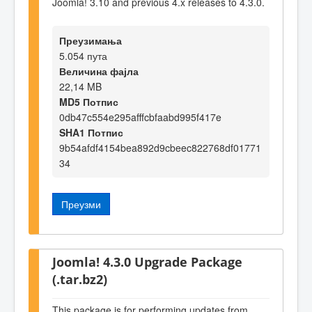
Joomla! 3.10 and previous 4.x releases to 4.3.0.
Преузимања
5.054 пута
Величина фајла
22,14 MB
MD5 Потпис
0db47c554e295afffcbfaabd995f417e
SHA1 Потпис
9b54afdf4154bea892d9cbeec822768df01771
34
Преузми
Joomla! 4.3.0 Upgrade Package
(.tar.bz2)
This package is for performing updates from