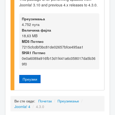
Joomla! 3.10 and previous 4.x releases to 4.3.0.
Преузимања
4.752 пута
Величина фајла
18,63 MB
MD5 Потпис
7215cfcdbf3bc81de02657bfce495aa1
SHA1 Потпис
0e0a6089a916fb13d1f441a6c058017da5b36
9f0
Преузми
Ви сте овде:
Почетак
/
Преузимање
/
Joomla! 4
/
4.3.0