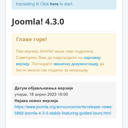
translating it! Click
here
to start.
Joomla! 4.3.0
Главе горе!
Ова верзија Joomla! више није подржана.
Саветујемо Вам да надоградите на
најновију
верзију
. Погледајте
званичну документацију
да
бисте имали све податке за миграцију
Датум објављивања верзије
уторак, 18 април 2023 16:00
Најава нових верзија
https://www.joomla.org/announcements/release-news/
5882-joomla-4-3-0-stable-featuring-guided-tours.html