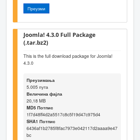
Преузми
Joomla! 4.3.0 Full Package
(.tar.bz2)
This is the full download package for Joomla!
4.3.0
Преузимања
5.005 пута
Величина фајла
20,18 MB
MD5 Потпис
1f7d48ff4d2a5517c8c5f19d47c975d4
SHA1 Потпис
6436af1b2785f8fac7973e042117d2aaaa9e47
bc