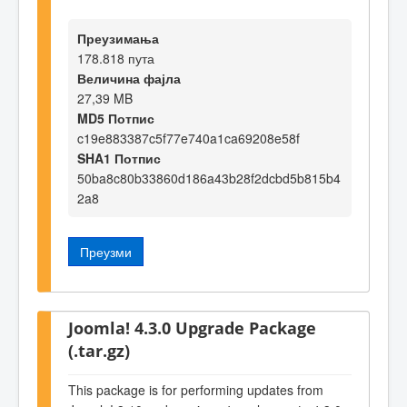
Преузимања
178.818 пута
Величина фајла
27,39 MB
MD5 Потпис
c19e883387c5f77e740a1ca69208e58f
SHA1 Потпис
50ba8c80b33860d186a43b28f2dcbd5b815b4
2a8
Преузми
Joomla! 4.3.0 Upgrade Package
(.tar.gz)
This package is for performing updates from