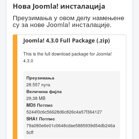
Нова Joomla! инсталација
Преузимања у овом делу намењене
су за нове Joomla! инсталације.
Joomla! 4.3.0 Full Package (.zip)
This is the full download package for Joomla!
4.3.0
Преузимања
28.557 пута
Величина фајла
29,38 MB
MD5 Потпис
5244f0c6c56628d6c826c4a57f364127
SHA1 Потпис
79a080e6e01c0648cdae5885939d54db246a
5cff