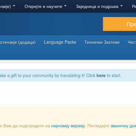
нзије)
Откријте и научите
Заједница и подршка
Р
Пр
кстензије (додаци)
Language Packs
Технички Захтеви
Чес
ake a gift to your community by translating it! Click
here
to start.
мо Вам да надоградите на
најновију верзију
. Погледајте
званичну до