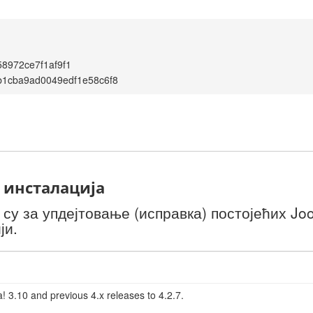
8972ce7f1af9f1
b1cba9ad0049edf1e58c6f8
 инсталација
у за упдејтовање (исправка) постојећих Joo
ји.
! 3.10 and previous 4.x releases to 4.2.7.