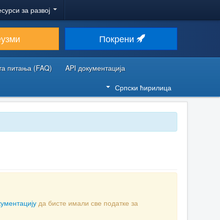
есурси за развој
еузми
Покрени
та питања (FAQ)
API документација
Српски ћирилица
кументацију
да бисте имали све податке за