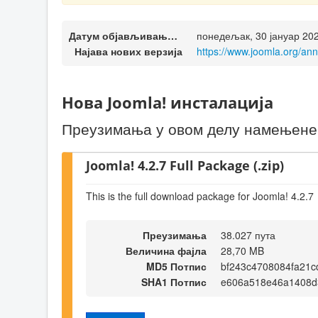
Датум објављивања верзије
понедељак, 30 јануар 20
Најава нових верзија
https://www.joomla.org/an
Нова Joomla! инсталација
Преузимања у овом делу намењене с
Joomla! 4.2.7 Full Package (.zip)
This is the full download package for Joomla! 4.2.7
Преузимања
38.027 пута
Величина фајла
28,70 MB
MD5 Потпис
bf243c4708084fa21
SHA1 Потпис
e606a518e46a1408d