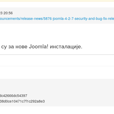
23 20:56
nouncements/release-news/5876-joomla-4-2-7-security-and-bug-fix-rel
у за нове Joomla! инсталације.
cdc42666dc54397
38d0ce10471c7f1c292a8e3