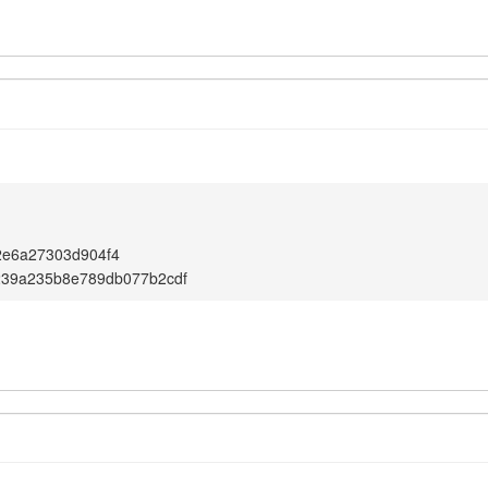
2e6a27303d904f4
239a235b8e789db077b2cdf