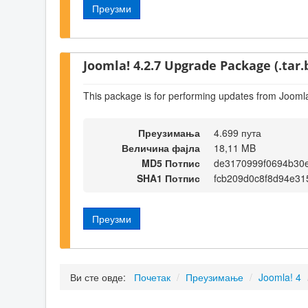
Преузми
Joomla! 4.2.7 Upgrade Package (.tar.
This package is for performing updates from Joomla
Преузимања
4.699 пута
Величина фајла
18,11 MB
MD5 Потпис
de3170999f0694b30
SHA1 Потпис
fcb209d0c8f8d94e31
Преузми
Ви сте овде:
Почетак
/
Преузимање
/
Joomla! 4