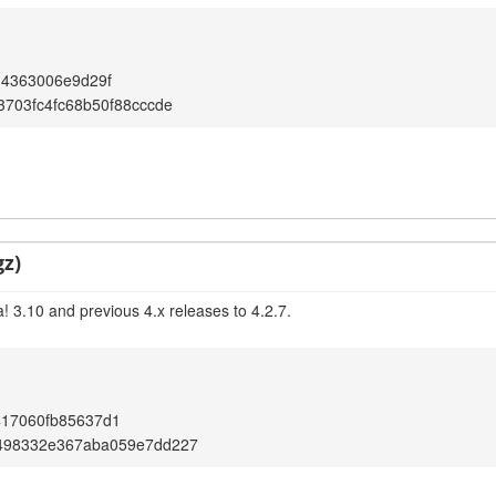
14363006e9d29f
3703fc4fc68b50f88cccde
gz)
! 3.10 and previous 4.x releases to 4.2.7.
417060fb85637d1
498332e367aba059e7dd227