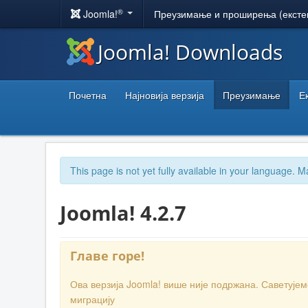
®
Joomla!
Преузимање и проширења (ексте
Joomla! Downloads
Почетна
Најновија верзија
Преузимање
Е
This page is not yet fully available in your language. M
Joomla! 4.2.7
Главе горе!
Ова верзија Joomla! више није подржана. Саветује
миграцију