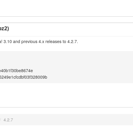
bz2)
! 3.10 and previous 4.x releases to 4.2.7.
e40b1f30be8674e
5249e1cfcdbf03f328009b
/
4.2.7