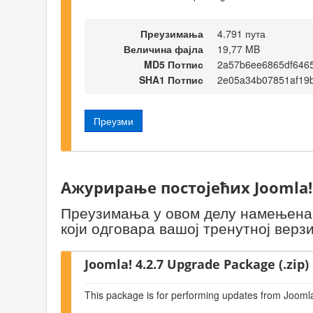
Преузимања
4.791 пута
Величина фајла
19,77 MB
MD5 Потпис
2a57b6ee6865df6465
SHA1 Потпис
2e05a34b07851af19
Преузми
Ажурирање постојећих Joomla!
Преузимања у овом делу намењена с
који одговара вашој тренутној верзи
Joomla! 4.2.7 Upgrade Package (.zip)
This package is for performing updates from Joomla