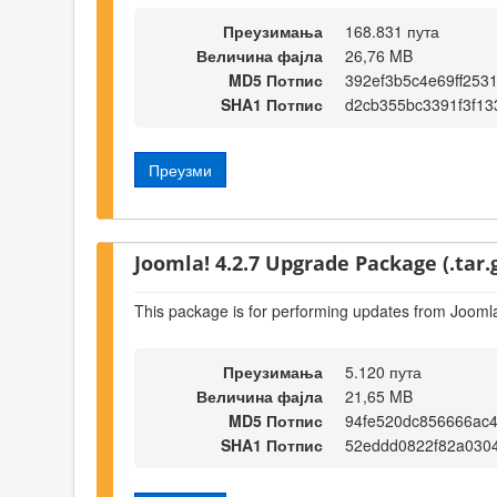
Преузимања
168.831 пута
Величина фајла
26,76 MB
MD5 Потпис
392ef3b5c4e69ff253
SHA1 Потпис
d2cb355bc3391f3f13
Преузми
Joomla! 4.2.7 Upgrade Package (.tar.
This package is for performing updates from Joomla
Преузимања
5.120 пута
Величина фајла
21,65 MB
MD5 Потпис
94fe520dc856666ac
SHA1 Потпис
52eddd0822f82a030