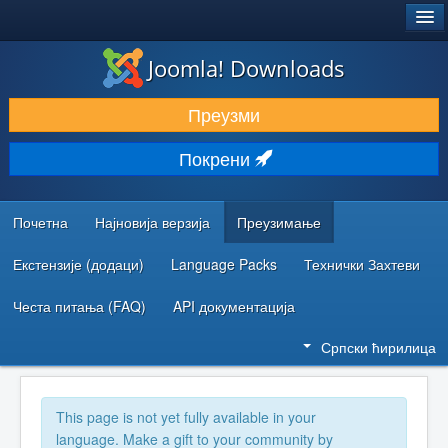
®
JOOMLA!
Joomla! Downloads
ПРЕУЗИМАЊЕ И ПРОШИРЕЊА (ЕКСТЕНЗИЈЕ)
Преузми
ОТКРИЈТЕ И НАУЧИТЕ
Покрени
ЗАЈЕДНИЦА И ПОДРШКА
РЕСУРСИ ЗА РАЗВОЈ
Почетна
Најновија верзија
Преузимање
Екстензије (додаци)
Language Packs
Технички Захтеви
Честа питања (FAQ)
API документација
Српски ћирилица
This page is not yet fully available in your
language. Make a gift to your community by