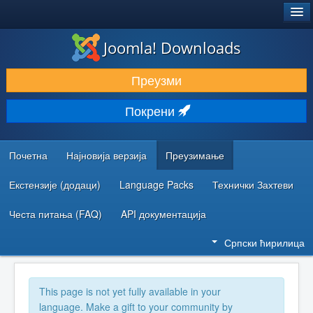
®
JOOMLA!
Joomla! Downloads
ПРЕУЗИМАЊЕ И ПРОШИРЕЊА (ЕКСТЕНЗИЈЕ)
Преузми
ОТКРИЈТЕ И НАУЧИТЕ
Покрени
ЗАЈЕДНИЦА И ПОДРШКА
РЕСУРСИ ЗА РАЗВОЈ
Почетна
Најновија верзија
Преузимање
Екстензије (додаци)
Language Packs
Технички Захтеви
Честа питања (FAQ)
API документација
Српски ћирилица
This page is not yet fully available in your
language. Make a gift to your community by