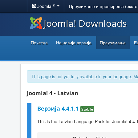
®
Joomla!
Преузимање и проширења (ексте
Joomla! Downloads
Почетна
Најновија верзија
Преузимање
Е
This page is not yet fully available in your language. M
Joomla! 4 - Latvian
Верзија 4.4.1.1
Stable
This is the Latvian Language Pack for Joomla! 4.4.