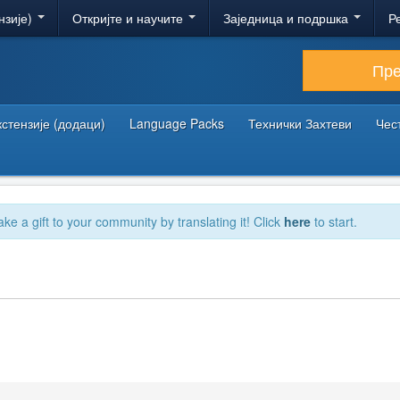
нзије)
Откријте и научите
Заједница и подршка
Р
Пр
кстензије (додаци)
Language Packs
Технички Захтеви
Чес
ake a gift to your community by translating it! Click
here
to start.
1