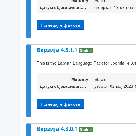
Maturity
Stable
Датум објављивања верзије
четвртак, 19 октобар
Погледајте фајлове
Верзија 4.3.1.1
Stable
This is the Latvian Language Pack for Joomla! 4.3.
Maturity
Stable
Датум објављивања верзије
уторак, 02 мај 2023 
Погледајте фајлове
Верзија 4.3.0.1
Stable