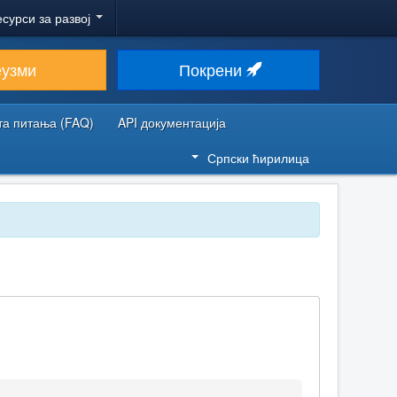
есурси за развој
еузми
Покрени
та питања (FAQ)
API документација
Српски ћирилица