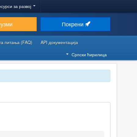
есурси за развој
еузми
Покрени
та питања (FAQ)
API документација
Српски ћирилица