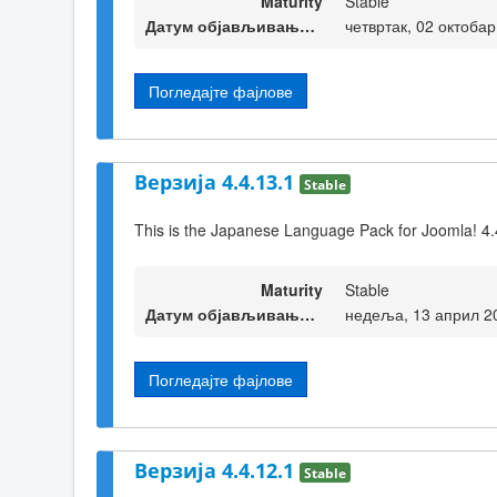
Maturity
Stable
Датум објављивања верзије
четвртак, 02 октобар
Погледајте фајлове
Верзија 4.4.13.1
Stable
This is the Japanese Language Pack for Joomla! 4.
Maturity
Stable
Датум објављивања верзије
недеља, 13 април 2
Погледајте фајлове
Верзија 4.4.12.1
Stable