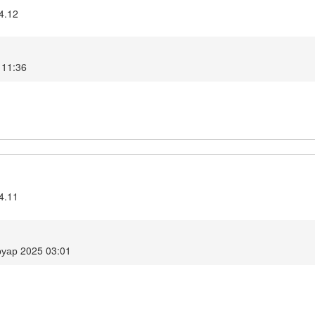
4.12
 11:36
4.11
уар 2025 03:01