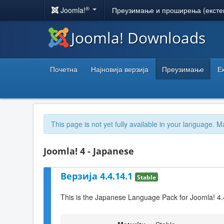
®
Joomla!
Преузимање и проширења (ексте
Joomla! Downloads
Почетна
Најновија верзија
Преузимање
Е
This page is not yet fully available in your language. M
Joomla! 4 - Japanese
Верзија 4.4.14.1
Stable
This is the Japanese Language Pack for Joomla! 4.