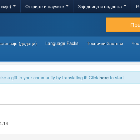
нзије)
Откријте и научите
Заједница и подршка
Р
Пр
кстензије (додаци)
Language Packs
Технички Захтеви
Чес
ake a gift to your community by translating it! Click
here
to start.
4.14