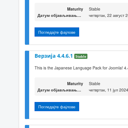
Maturity
Stable
Датум објављивања верзије
четвртак, 22 август 
Погледајте фајлове
Верзија 4.4.6.1
Stable
This is the Japanese Language Pack for Joomla! 4.
Maturity
Stable
Датум објављивања верзије
четвртак, 11 јул 202
Погледајте фајлове